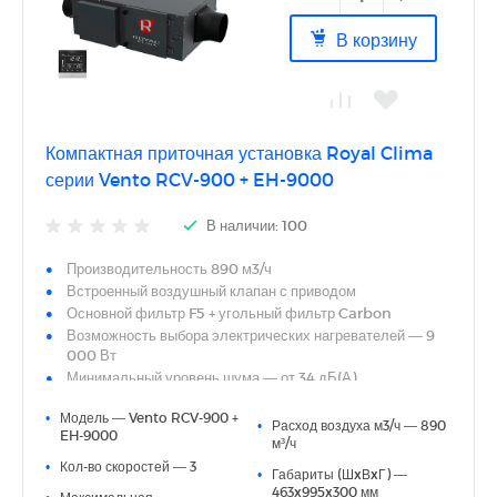
В корзину
Компактная приточная установка Royal Clima
серии Vento RCV-900 + EH-9000
В наличии: 100
Производительность 890 м3/ч
Встроенный воздушный клапан с приводом
Основной фильтр F5 + угольный фильтр Carbon
Возможность выбора электрических нагревателей — 9
000 Вт
Минимальный уровень шума — от 34 дБ(А)
Энергоэффективный DC-электродвигатель
•
Модель — Vento RCV-900 +
Интегрированная система автоматики с сенсорным
•
Расход воздуха м3/ч — 890
EH-9000
пультом управления в комплекте
м³/ч
Простой монтаж, не требующий специальных навыков
•
Кол-во скоростей — 3
•
Габариты (ШxВxГ) —
463x995x300 мм
•
Максимальная