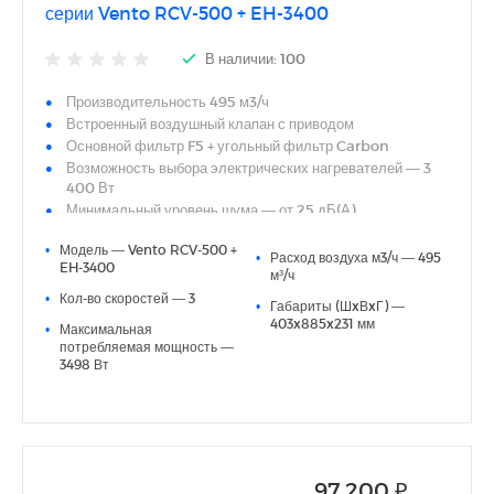
серии Vento RCV-500 + EH-3400
В наличии: 100
Производительность 495 м3/ч
Встроенный воздушный клапан с приводом
Основной фильтр F5 + угольный фильтр Carbon
Возможность выбора электрических нагревателей — 3
400 Вт
Минимальный уровень шума — от 25 дБ(А)
Энергоэффективный DC-электродвигатель
•
Модель — Vento RCV-500 +
Интегрированная система автоматики с сенсорным
•
Расход воздуха м3/ч — 495
EH-3400
пультом управления в комплекте
м³/ч
Простой монтаж, не требующий специальных навыков
•
Кол-во скоростей — 3
•
Габариты (ШxВxГ) —
403x885x231 мм
•
Максимальная
потребляемая мощность —
3498 Вт
97 200 ₽