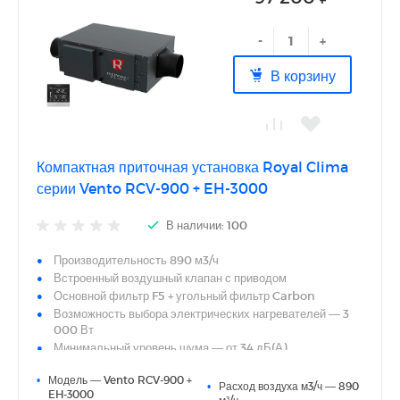
-
+
В корзину
Компактная приточная установка Royal Clima
серии Vento RCV-900 + EH-3000
В наличии: 100
Производительность 890 м3/ч
Встроенный воздушный клапан с приводом
Основной фильтр F5 + угольный фильтр Carbon
Возможность выбора электрических нагревателей — 3
000 Вт
Минимальный уровень шума — от 34 дБ(А)
Энергоэффективный DC-электродвигатель
•
Модель — Vento RCV-900 +
Интегрированная система автоматики с сенсорным
•
Расход воздуха м3/ч — 890
EH-3000
пультом управления в комплекте