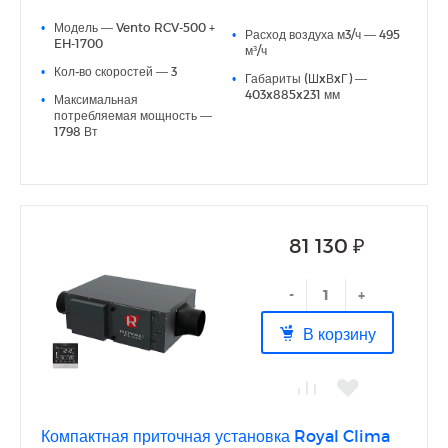
Энергоэффективный DC-электродвигатель
•
Модель — Vento RCV-500 +
Интегрированная система автоматики с сенсорным
•
Расход воздуха м3/ч — 495
EH-1700
пультом управления в комплекте
м³/ч
Простой монтаж, не требующий специальных навыков
•
Кол-во скоростей — 3
•
Габариты (ШxВxГ) —
403x885x231 мм
•
Максимальная
потребляемая мощность —
1798 Вт
81 130 ₽
-
+
В корзину
Компактная приточная установка Royal Clima