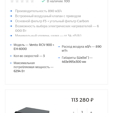
В наличии: 100
Производительность 890 м3/ч
Встроенный воздушный клапан с приводом
Основной фильтр F5 + угольный фильтр Carbon
Возможность выбора электрических нагревателей — 6
000 Вт
Минимальный уровень шума — от 34 дБ(А)
Энергоэффективный DC-электродвигатель
•
Модель — Vento RCV-900 +
Интегрированная система автоматики с сенсорным
•
Расход воздуха м3/ч — 890
EH-6000
пультом управления в комплекте
м³/ч
Простой монтаж, не требующий специальных навыков
•
Кол-во скоростей — 3
•
Габариты (ШxВxГ) —
463x995x300 мм
•
Максимальная
потребляемая мощность —
6294 Вт
113 280 ₽
-
+