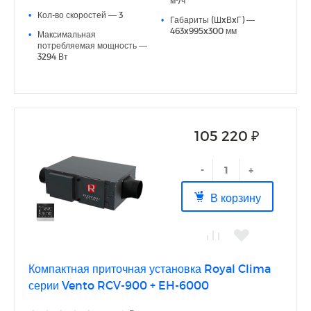
м³/ч
Простой монтаж, не требующий специальных навыков
•
Кол-во скоростей — 3
•
Габариты (ШxВxГ) —
463x995x300 мм
•
Максимальная
потребляемая мощность —
3294 Вт
105 220 ₽
-
+
В корзину
Компактная приточная установка Royal Clima
серии Vento RCV-900 + EH-6000