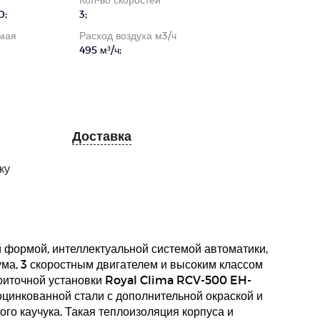
0;
3;
мая
Расход воздуха м3/ч
495 м³/ч;
Доставка
ку
 формой, интеллектуальной системой автоматики,
ма, 3 скоростным двигателем и высоким классом
приточной установки Royal Clima RCV-500 EH-
оцинкованной стали с дополнительной окраской и
ого каучука. Такая теплоизоляция корпуса и