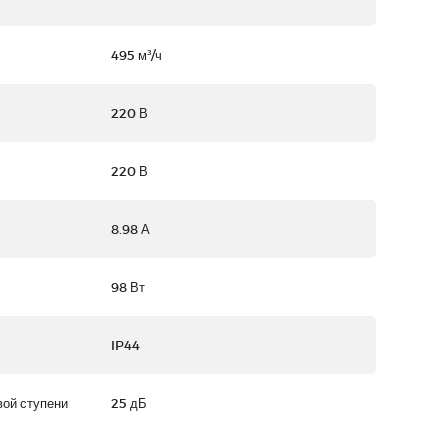
495 м³/ч
220 В
220 В
8.98 А
98 Вт
IP44
вой ступени
25 дБ