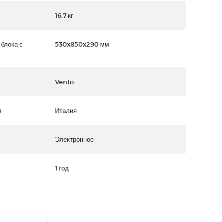
16.7 кг
 блока с
530x850x290 мм
Vento
я
Италия
Электронное
1 год