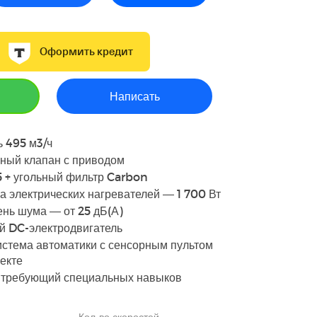
Оформить кредит
Написать
 495 м3/ч
ный клапан с приводом
 + угольный фильтр Carbon
 электрических нагревателей — 1 700 Вт
нь шума — от 25 дБ(А)
 DC-электродвигатель
стема автоматики с сенсорным пультом
екте
е требующий специальных навыков
Кол-во скоростей