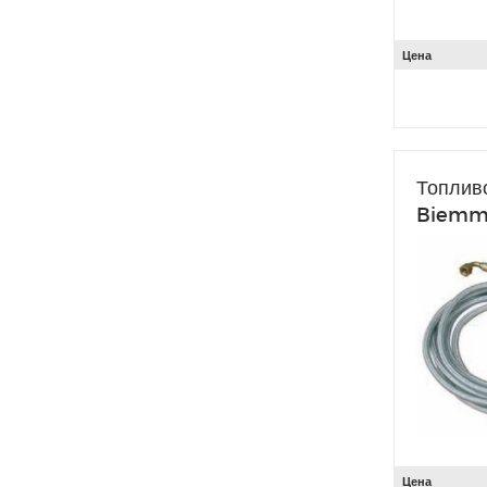
Цена
Топлив
Biemm
Цена