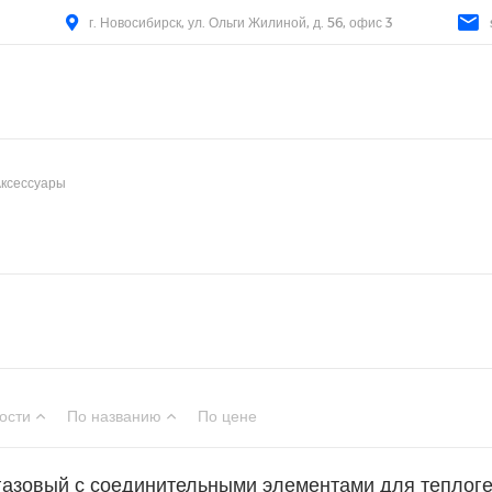
г. Новосибирск, ул. Ольги Жилиной, д. 56, офис 3
ксессуары
ости
По названию
По цене
газовый с соединительными элементами для тепло