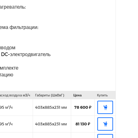
агреватель:
ема фильтрации:
риводом
 DC-электродвигатель
омплекте
атацию
асход воздуха м3/ч
Габариты (ШxВxГ)
Цена
Купить
95 м³/ч
403x885x231 мм
78 600 ₽
95 м³/ч
403x885x231 мм
81 130 ₽