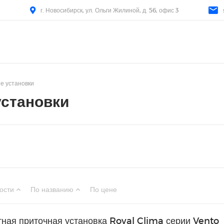
г. Новосибирск, ул. Ольги Жилиной, д. 56, офис 3
е установки
установки
ости
По названию
По цене
тная приточная установка Royal Clima серии Vento