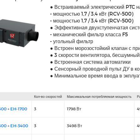
● Встраиваемый электрический PTC н
- мощностью 1,7 / 3,4 кВт (RCV-500)
- мощностью 1,7 / 3,4 кВт (RCV-500)
● Эффективная двухступенчатая сист
- механический фильтр класса F5
- угольный фильтр
● Встроен морозостойкий клапан с п
● 3 скорости вентилятора, бесшумный
● Встроенная система автоматики
● Сенсорный проводной пульт ДУ в к
● Минимальное время ввода в экплу
Кол-во скоростей
Максимальная потребляемая мощность
Р
500 + EH-1700
3
1798 Вт
4
500 + EH-3400
3
3498 Вт
4