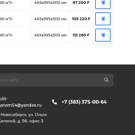
90 м³/ч
463x995x300 мм
97 200 ₽
90 м³/ч
463x995x300 мм
105 220 ₽
90 м³/ч
463x995x300 мм
113 280 ₽
plit-
+7 (383) 375-00-64
ystem54@yandex.ru
. Новосибирск, ул. Ольги
илиной, д. 56, офис 3