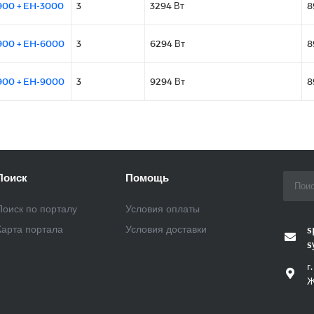
900 + EH-3000
3
3294 Вт
8
900 + EH-6000
3
6294 Вт
8
900 + EH-9000
3
9294 Вт
8
Поиск
Помощь
Поиск по порталу
Условия оплаты
Карта портала
Условия доставки
s
s
г
Ж