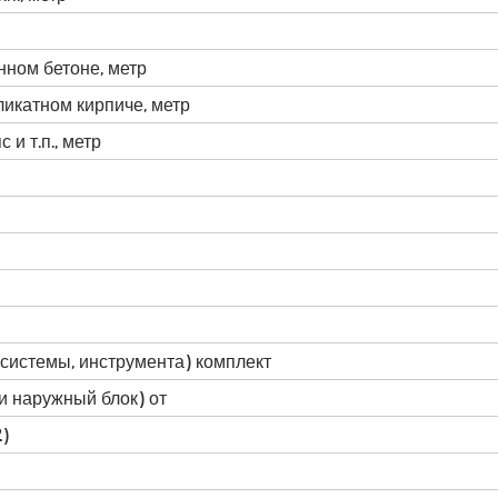
нном бетоне, метр
ликатном кирпиче, метр
 и т.п., метр
системы, инструмента) комплект
и наружный блок) от
)