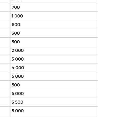
700
1 000
600
300
500
2 000
3 000
4 000
5 000
500
5 000
3 500
5 000