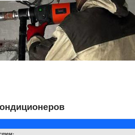
кондиционеров
стем: