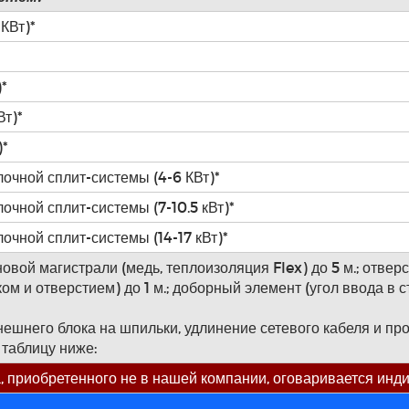
КВт)*
*
Вт)*
)*
очной сплит-системы (4-6 КВт)*
очной сплит-системы (7-10.5 кВт)*
очной сплит-системы (14-17 кВт)*
вой магистрали (медь, теплоизоляция Flex) до 5 м.; отверс
м и отверстием) до 1 м.; доборный элемент (угол ввода в ст
ешнего блока на шпильки, удлинение сетевого кабеля и пр
 таблицу ниже:
 приобретенного не в нашей компании, оговаривается инд