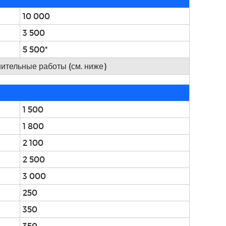
10 000
3 500
5 500*
нительные работы (см. ниже)
1 500
1 800
2 100
2 500
3 000
250
350
350