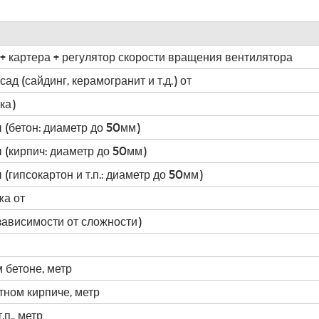
 + картера + регулятор скорости вращения вентилятора
д (сайдинг, керамогранит и т.д.) от
ка)
 (бетон: диаметр до 50мм)
 (кирпич: диаметр до 50мм)
(гипсокартон и т.п.: диаметр до 50мм)
жа от
зависимости от сложности)
я
 бетоне, метр
тном кирпиче, метр
п., метр