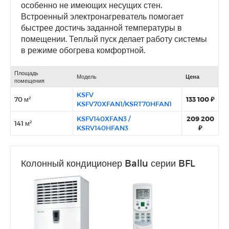
особенно не имеющих несущих стен.
Встроенный электронагреватель помогает
быстрее достичь заданной температуры в
помещении. Теплый пуск делает работу системы
в режиме обогрева комфортной.
Площадь
Модель
Цена
помещения
KSFV
70 м²
133 100 ₽
KSFV70XFAN1/KSRT70HFAN1
KSFV140XFAN3 /
209 200
141 м²
KSRV140HFAN3
₽
Колонный кондиционер Ballu серии BFL