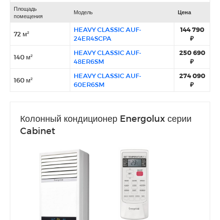
Площадь
Модель
Цена
помещения
HEAVY CLASSIC AUF-
144 790
72 м²
24ER4SCPA
₽
HEAVY CLASSIC AUF-
250 690
140 м²
48ER6SM
₽
HEAVY CLASSIC AUF-
274 090
160 м²
60ER6SM
₽
Колонный кондиционер Energolux серии
Cabinet