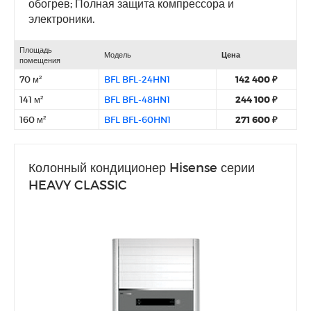
обогрев; Полная защита компрессора и
электроники.
Площадь
Модель
Цена
помещения
70 м²
BFL BFL-24HN1
142 400 ₽
141 м²
BFL BFL-48HN1
244 100 ₽
160 м²
BFL BFL-60HN1
271 600 ₽
Колонный кондиционер Hisense серии
HEAVY CLASSIC