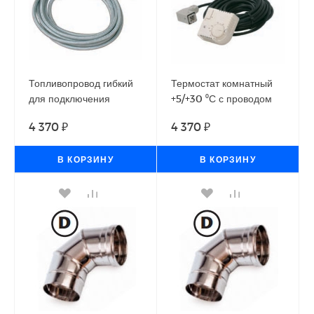
Топливопровод гибкий
Термостат комнатный
для подключения
+5/+30 ⁰С с проводом
внешнего топливного
10 м и штекером 90⁰
4 370 ₽
4 370 ₽
бака теплогенераторов
для теплогенераторов
Ballu-Biemmedue
Ballu-Biemmedue
В КОРЗИНУ
В КОРЗИНУ