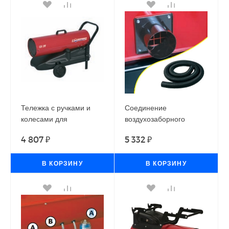
Тележка с ручками и
Соединение
колесами для
воздухозаборного
теплогенераторов
шланга переходное
4 807 ₽
5 332 ₽
Ballu-Biemmedue GE
(диаметр 100 мм) для
20
теплогенераторов
В КОРЗИНУ
Ballu-Biemmedue
В КОРЗИНУ