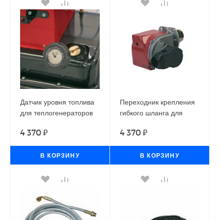
Датчик уровня топлива
Переходник крепления
для теплогенераторов
гибкого шланга для
Ballu-Biemmedue
забора чистого воздуха
4 370 ₽
4 370 ₽
PHOEN
для теплогенераторов
Ballu-Biemmedue
В КОРЗИНУ
JUMBO 65, JUMBO 90
В КОРЗИНУ