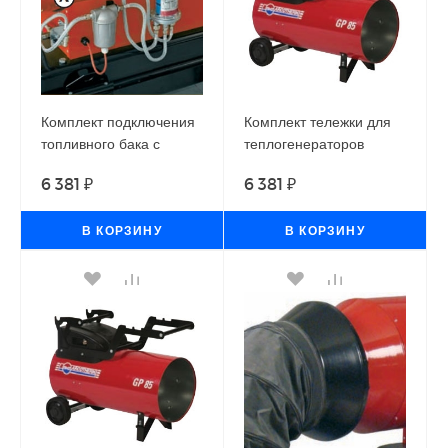
Комплект подключения
Комплект тележки для
топливного бака с
теплогенераторов
деаэратором для
Ballu-Biemmedue GP
6 381 ₽
6 381 ₽
теплогенераторов
30A, GP 45A, GP 65A
Ballu-Biemmedue GE
65, GE 105, EC 55, EC
В КОРЗИНУ
В КОРЗИНУ
85