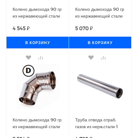
Колено дымохода 90 гр
Колено дымохода 90 гр
из нержавеющей стали
из нержавеющей стали
(Диаметр 120 мм) для
(Диаметр 150 мм) для
4 545 ₽
5 070 ₽
теплогенераторов
теплогенераторов
Ballu-Biemmedue
Ballu-Biemmedue
В КОРЗИНУ
В КОРЗИНУ
Колено дымохода 90 гр
Труба отвода отраб.
из нержавеющей стали
газов из нерж.стали 1
(Диаметр 200 мм) для
м(диаметр 120 мм) для