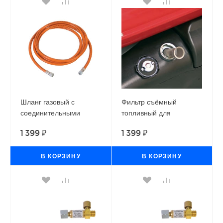
Шланг газовый с
Фильтр съёмный
соединительными
топливный для
элементами для
теплогенераторов
1 399 ₽
1 399 ₽
теплогенераторов
Ballu-Biemmedue EC,
Ballu-Biemmedue
GE, PHOEN
В КОРЗИНУ
В КОРЗИНУ