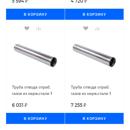
5 594 ₽
4 720 ₽
теплогенераторов
теплогенераторов
Ballu-Biemmedue
Ballu-Biemmedue
В КОРЗИНУ
В КОРЗИНУ
Труба отвода отраб.
Труба отвода отраб.
газов из нерж.стали 1
газов из нерж.стали 1
м(диаметр 150 мм) для
м(диаметр 200 мм) для
6 031 ₽
7 255 ₽
теплогенераторов
теплогенераторов
Ballu-Biemmedue
Ballu-Biemmedue
В КОРЗИНУ
В КОРЗИНУ