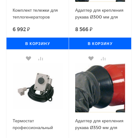
Комплект тележки для
Адаптер для крепления
теплогенераторов
рукава Ø300 мм для
Ballu-Biemmedue GP
теплогенераторов
6 992 ₽
8 566 ₽
85A
Ballu-Biemmedue EC
32
В КОРЗИНУ
В КОРЗИНУ
Термостат
Адаптер для крепления
профессиональный
рукава Ø350 мм для
-5/+50 ⁰С с проводом 10
теплогенераторов