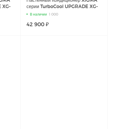
E XG-
серии TurboCool UPGRADE XG-
TX50RHA
В наличии
1 000
42 900 ₽