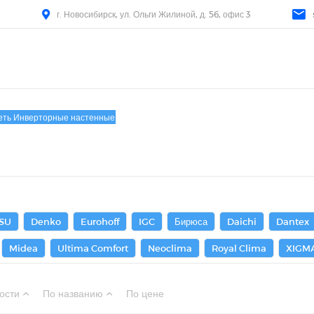
г. Новосибирск, ул. Ольги Жилиной, д. 56, офис 3
еть Инверторные настенные
SU
Denko
Eurohoff
IGC
Бирюса
Daichi
Dantex
Midea
Ultima Comfort
Neoclima
Royal Clima
XIGM
ости
По названию
По цене