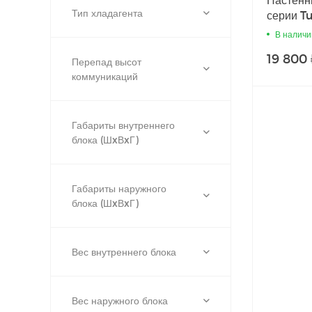
Тип хладагента
серии T
TX27RH
В наличи
19 800 
Перепад высот
коммуникаций
Габариты внутреннего
блока (ШxВxГ)
Габариты наружного
блока (ШxВxГ)
Вес внутреннего блока
Вес наружного блока