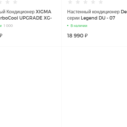
ый Кондиционер XIGMA
Настенный кондиционер D
urboCool UPGRADE XG-
серии Legend DU - 07
HA
и
1 000
В наличии
₽
18 990 ₽