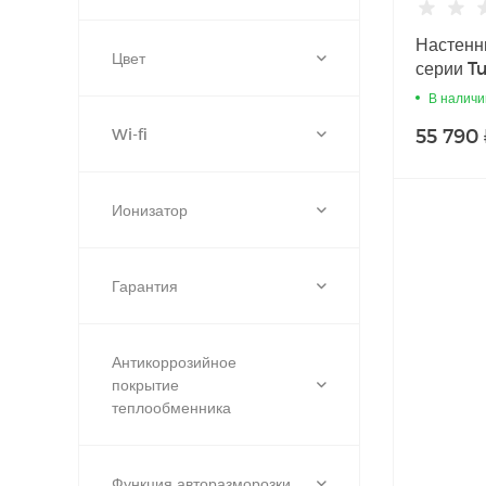
Настенн
Цвет
серии T
TX70R
В наличи
55 790 
Wi-fi
Ионизатор
Гарантия
Антикоррозийное
покрытие
теплообменника
Функция авторазморозки