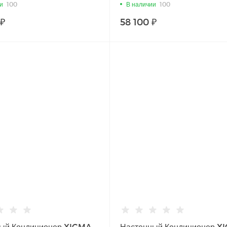
24PN
и
100
В наличии
100
 ₽
58 100 ₽
ый Кондиционер XIGMA
Настенный Кондиционер X