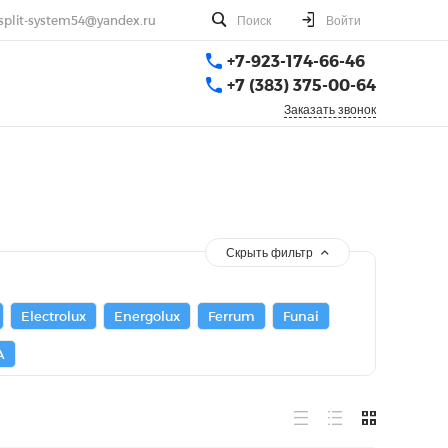
split-system54@yandex.ru
Поиск
Войти
+7-923-174-66-46
+7 (383) 375-00-64
Заказать звонок
Скрыть фильтр
Electrolux
Energolux
Ferrum
Funai
A