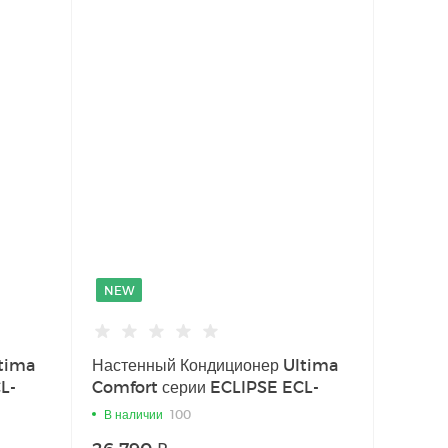
NEW
ltima
Настенный Кондиционер Ultima
L-
Comfort серии ECLIPSE ECL-
12PN
В наличии
100