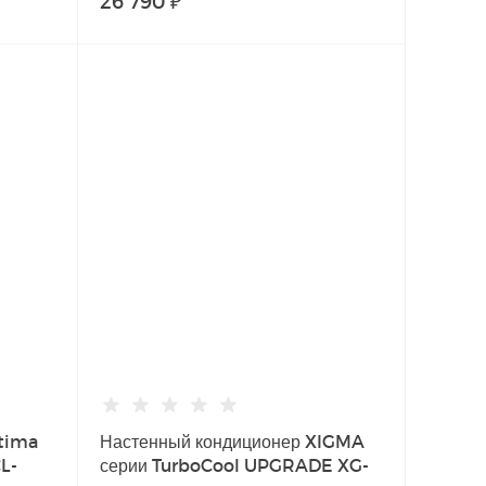
26 790 ₽
ltima
Настенный кондиционер XIGMA
L-
серии TurboCool UPGRADE XG-