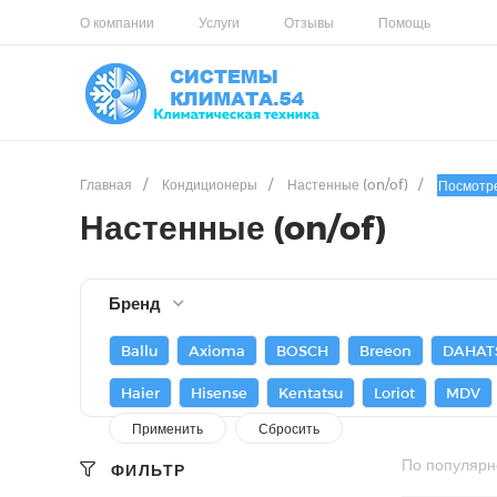
О компании
Услуги
Отзывы
Помощь
Главная
/
Кондиционеры
/
Настенные (on/of)
/
Посмотр
Настенные (on/of)
Бренд
Ballu
Axioma
BOSCH
Breeon
DAHAT
Haier
Hisense
Kentatsu
Loriot
MDV
По популярн
ФИЛЬТР