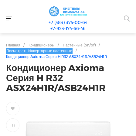
+7 (383) 375-00-64
+7-923-174-66-46
Главная
/
Кондиционеры
/
Настенные (on/of)
/
/
Посмотреть Инверторные настенные
Кондиционер Axioma Серия H R32 ASX24H1R/ASB24H1R
Кондиционер Axioma
Серия H R32
ASX24H1R/ASB24H1R