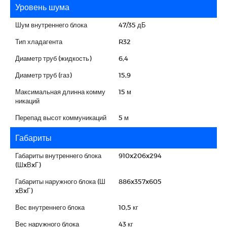
Уровень шума
Шум внутреннего блока
47/35 дБ
Тип хладагента
R32
Диаметр труб (жидкость)
6,4
Диаметр труб (газ)
15,9
Максимальная длинна комму
15 м
никаций
Перепад высот коммуникаций
5 м
Габариты
Габариты внутреннего блока
910x206x294
(ШxВxГ)
Габариты наружного блока (Ш
886x357x605
xВxГ)
Вес внутреннего блока
10,5 кг
Вес наружного блока
43 кг