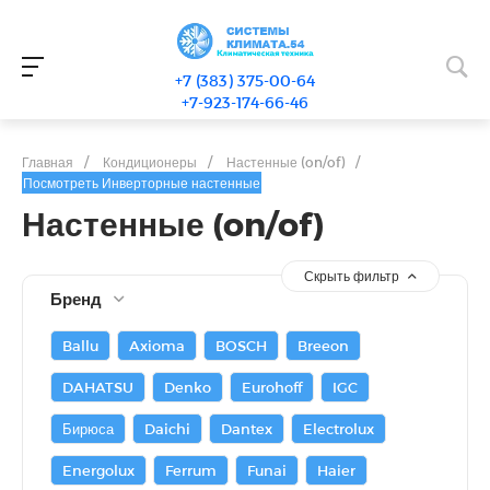
+7 (383) 375-00-64
+7-923-174-66-46
Главная
/
Кондиционеры
/
Настенные (on/of)
/
Посмотреть Инверторные настенные
Настенные (on/of)
Скрыть фильтр
Бренд
Ballu
Axioma
BOSCH
Breeon
DAHATSU
Denko
Eurohoff
IGC
Бирюса
Daichi
Dantex
Electrolux
Energolux
Ferrum
Funai
Haier