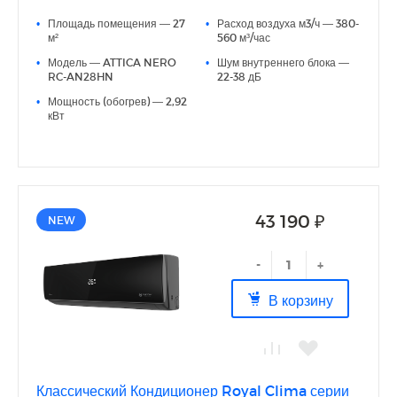
● 5 скоростей вентилятора внут. блока
● Функция анти-плесень
•
Площадь помещения — 27
•
Расход воздуха м3/ч — 380-
● 3D AUTO AIR
м²
560 м³/час
● Скрытый LED-дисплей
•
Модель — ATTICA NERO
•
Шум внутреннего блока —
● I Feel
RC-AN28HN
22-38 дБ
● Дополнительная шумоизоляция компрессора
● Антикоррозийное покрытие теплообменников Blue Fin
•
Мощность (обогрев) — 2,92
кВт
43 190 ₽
NEW
-
+
В корзину
Классический Кондиционер Royal Clima серии