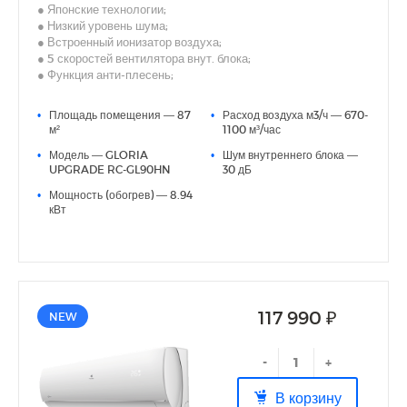
● Японские технологии;
● Низкий уровень шума;
● Встроенный ионизатор воздуха;
● 5 скоростей вентилятора внут. блока;
● Функция анти-плесень;
● Скрытый LED-дисплей;
● I Feel;
•
Площадь помещения — 87
•
Расход воздуха м3/ч — 670-
● Дополнительная шумоизоляция компрессора;
м²
1100 м³/час
● Антикоррозийное покрытие теплообменников Blue Fin;
•
Модель — GLORIA
•
Шум внутреннего блока —
● Русифицированный пульт
UPGRADE RC-GL90HN
30 дБ
•
Мощность (обогрев) — 8.94
кВт
117 990 ₽
NEW
-
+
В корзину