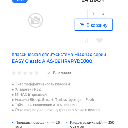
-
+
В корзину
Классическая сплит-система Hisense серии
EASY Classic A AS-09HR4RYDDJ00
В наличии
● Энергоэффективность класса А;
● Хладагент R32;
● MIRAGE-дисплей;
● Режимы Sleep, Smart, Turbo, функция I Feel;
● Таймер на включение и отключение;
● Отключение дисплея внутреннего блока с пульта -
Dimmer;
● Двустороннее подключение дренажа (левое или правое);
•
Площадь помещения — 26
•
Расход воздуха м3/ч — 350-
● Авторестарт, самодиагностика.
кв.м.
530 м3/ч