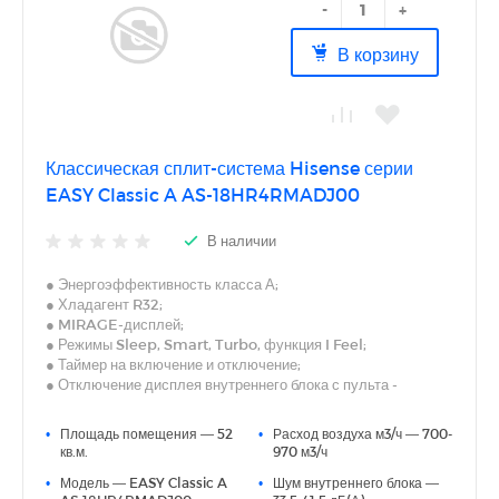
-
+
В корзину
Классическая сплит-система Hisense серии
EASY Classic A AS-18HR4RMADJ00
В наличии
● Энергоэффективность класса А;
● Хладагент R32;
● MIRAGE-дисплей;
● Режимы Sleep, Smart, Turbo, функция I Feel;
● Таймер на включение и отключение;
● Отключение дисплея внутреннего блока с пульта -
Dimmer;
● Двустороннее подключение дренажа (левое или правое);
•
Площадь помещения — 52
•
Расход воздуха м3/ч — 700-
● Авторестарт, самодиагностика.
кв.м.
970 м3/ч
● Удобная индикация режима работы
•
Модель — EASY Classic A
•
Шум внутреннего блока —