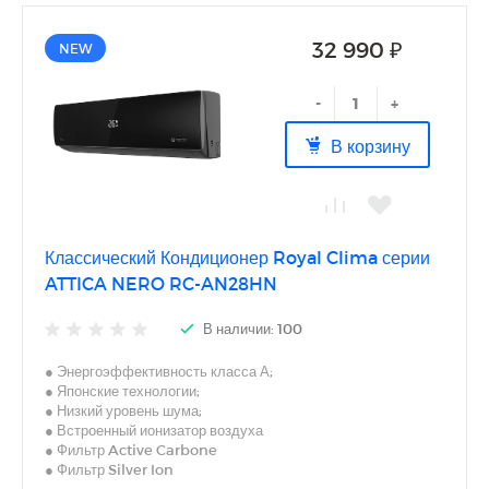
32 990 ₽
NEW
-
+
В корзину
Классический Кондиционер Royal Clima серии
ATTICA NERO RC-AN28HN
В наличии: 100
● Энергоэффективность класса А;
● Японские технологии;
● Низкий уровень шума;
● Встроенный ионизатор воздуха
● Фильтр Active Carbone
● Фильтр Silver Ion