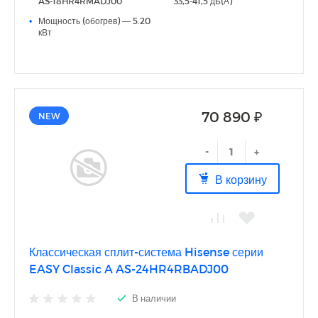
AS-18HR4RMADJ00
33,5-41,5 дБ(А)
•
Мощность (обогрев) — 5.20
кВт
70 890 ₽
NEW
-
+
В корзину
Классическая сплит-система Hisense серии
EASY Classic A AS-24HR4RBADJ00
В наличии