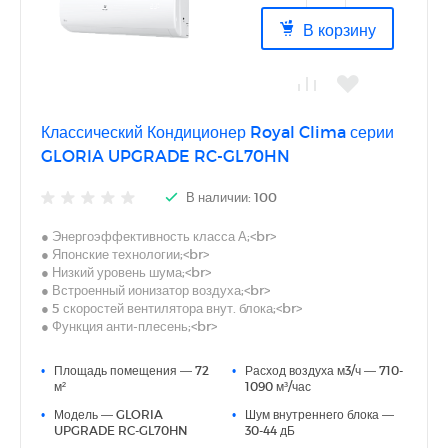
В корзину
Классический Кондиционер Royal Clima серии
GLORIA UPGRADE RC-GL70HN
В наличии: 100
● Энергоэффективность класса А;<br>
● Японские технологии;<br>
● Низкий уровень шума;<br>
● Встроенный ионизатор воздуха;<br>
● 5 скоростей вентилятора внут. блока;<br>
● Функция анти-плесень;<br>
● Скрытый LED-дисплей;<br>
● I Feel;<br>
•
Площадь помещения — 72
•
Расход воздуха м3/ч — 710-
● Дополнительная шумоизоляция компрессора;<br>
м²
1090 м³/час
● Антикоррозийное покрытие теплообменников Blue Fin;
•
Модель — GLORIA
•
Шум внутреннего блока —
<br>
UPGRADE RC-GL70HN
30-44 дБ
● Русифицированный пульт<br>