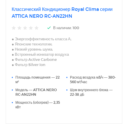
Классический Кондиционер Royal Clima серии
ATTICA NERO RC-AN22HN
В наличии: 100
● Энергоэффективность класса А;
● Японские технологии;
● Низкий уровень шума;
● Встроенный ионизатор воздуха
● Фильтр Active Carbone
● Фильтр Silver Ion
● 5 скоростей вентилятора внут. блока
● Функция анти-плесень
•
Площадь помещения — 22
•
Расход воздуха м3/ч — 380-
● 3D AUTO AIR
м²
560 м³/час
● Скрытый LED-дисплей
•
Модель — ATTICA NERO
•
Шум внутреннего блока —
● I Feel
RC-AN22HN
22-38 дБ
● Дополнительная шумоизоляция компрессора
● Антикоррозийное покрытие теплообменников Blue Fin
•
Мощность (обогрев) — 2,35
кВт