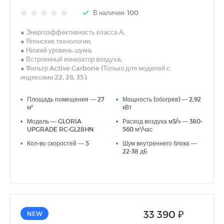
В наличии: 100
● Энергоэффективность класса А;
● Японские технологии;
● Низкий уровень шума;
● Встроенный ионизатор воздуха;
● Фильтр Active Carbone (Только для моделей с
индексами 22, 28, 35);
● Фильтр Silver Ion (Только для моделей с индексами 22,
28, 35);
•
Площадь помещения — 27
•
Мощность (обогрев) — 2,92
● 5 скоростей вентилятора внут. блока;
м²
кВт
● Функция анти-плесень;
•
Модель — GLORIA
•
Расход воздуха м3/ч — 380-
● 3D AUTO AIR (Только для моделей с индексами 22, 28,
UPGRADE RC-GL28HN
560 м³/час
35);
● Скрытый LED-дисплей;
•
Кол-во скоростей — 5
•
Шум внутреннего блока —
● I Feel;
22-38 дБ
● Дополнительная шумоизоляция компрессора;
● Антикоррозийное покрытие теплообменников Blue Fin;
● Русифицированный пульт
33 390 ₽
NEW