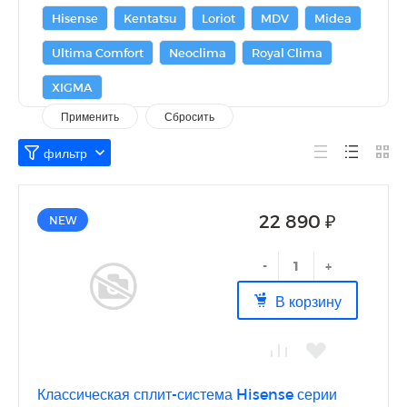
Hisense
Kentatsu
Loriot
MDV
Midea
Ultima Comfort
Neoclima
Royal Clima
XIGMA
22 890 ₽
NEW
-
+
В корзину
Классическая сплит-система Hisense серии