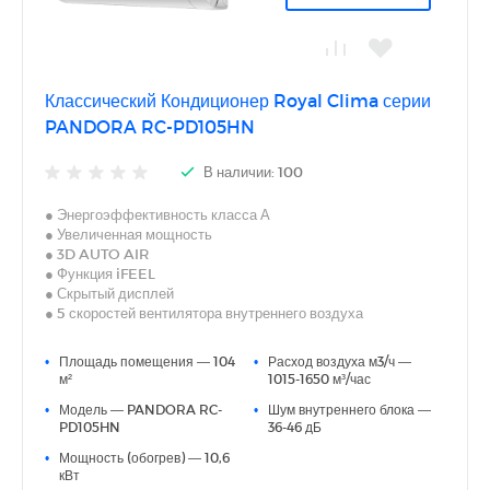
Классический Кондиционер Royal Clima серии
PANDORA RC-PD105HN
В наличии: 100
● Энергоэффективность класса А
● Увеличенная мощность
● 3D AUTO AIR
● Функция iFEEL
● Скрытый дисплей
● 5 скоростей вентилятора внутреннего воздуха
● Режим дежурного обогрева – поддержание +8 °С
● Минимальный уровень шума от 21.5 дБ(А)
•
Площадь помещения — 104
•
Расход воздуха м3/ч —
● Экономичный режим ECO
м²
1015-1650 м³/час
● Современный эргономичный пульт управления с яркой
•
Модель — PANDORA RC-
•
Шум внутреннего блока —
оранжевой подсветкой
PD105HN
36-46 дБ
● Шумоизоляция наружного блока
•
Мощность (обогрев) — 10,6
кВт