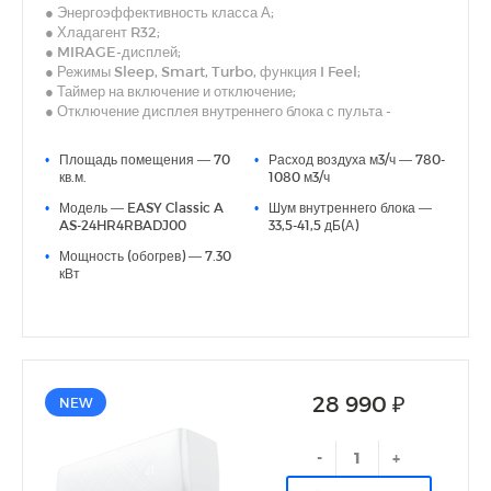
● Энергоэффективность класса А;
● Хладагент R32;
● MIRAGE-дисплей;
● Режимы Sleep, Smart, Turbo, функция I Feel;
● Таймер на включение и отключение;
● Отключение дисплея внутреннего блока с пульта -
Dimmer;
● Двустороннее подключение дренажа (левое или правое);
•
Площадь помещения — 70
•
Расход воздуха м3/ч — 780-
● Авторестарт, самодиагностика.
кв.м.
1080 м3/ч
● Удобная индикация режима работы
•
Модель — EASY Classic A
•
Шум внутреннего блока —
AS-24HR4RBADJ00
33,5-41,5 дБ(А)
•
Мощность (обогрев) — 7.30
кВт
28 990 ₽
NEW
-
+