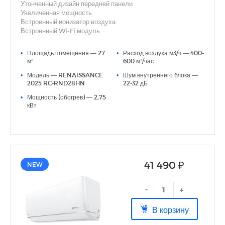
Утонченный дизайн передней панели
Увеличенная мощность
Встроенный ионизатор воздуха
Встроенный Wi-Fi модуль
Фильтры тонкой очистки воздуха Silver Ion и Active Carbon
3D AUTO AIR (автоматические вертикальные и
•
Площадь помещения — 27
•
Расход воздуха м3/ч — 400-
горизонтальные жалюзи)
м²
600 м³/час
Функция анти-плесень (функция продувки блока)
•
Модель — RENAISSANCE
•
Шум внутреннего блока —
Дополнительная шумоизоляция компрессора
2025 RC-RND28HN
22-32 дБ
Индикация утечки хладагента
Функция Smart Defrost
•
Мощность (обогрев) — 2,75
кВт
41 490 ₽
NEW
-
+
В корзину