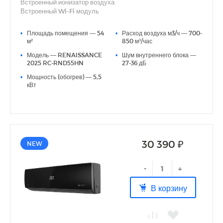
Встроенный ионизатор воздуха
Встроенный Wi-Fi модуль
Фильтры тонкой очистки воздуха Silver Ion и Active Carbon
3D AUTO AIR (автоматические вертикальные и
•
Площадь помещения — 54
•
Расход воздуха м3/ч — 700-
горизонтальные жалюзи)
м²
850 м³/час
Функция анти-плесень (функция продувки блока)
•
Модель — RENAISSANCE
•
Шум внутреннего блока —
Дополнительная шумоизоляция компрессора
2025 RC-RND55HN
27-36 дБ
Индикация утечки хладагента
Функция Smart Defrost
•
Мощность (обогрев) — 5,5
кВт
30 390 ₽
NEW
-
+
В корзину