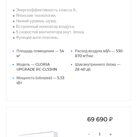
● Энергоэффективность класса А;
● Японские технологии;
● Низкий уровень шума;
● Встроенный ионизатор воздуха;
● 5 скоростей вентилятора внут. блока;
● Функция анти-плесень;
● Скрытый LED-дисплей;
● I Feel;
•
Площадь помещения — 54
•
Расход воздуха м3/ч — 530-
● Дополнительная шумоизоляция компрессора;
м²
870 м³/час
● Антикоррозийное покрытие теплообменников Blue Fin;
•
Модель — GLORIA
•
Шум внутреннего блока —
● Русифицированный пульт
UPGRADE RC-GL55HN
28-40 дБ
•
Мощность (обогрев) — 5,53
кВт
69 690 ₽
-
+