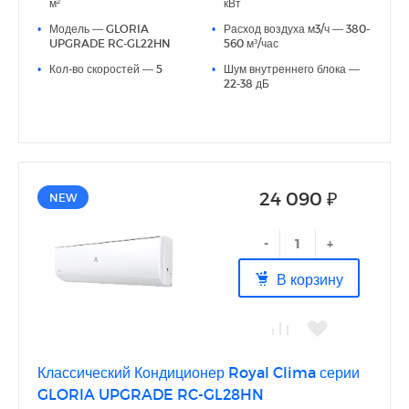
м²
кВт
● Функция анти-плесень;
•
Модель — GLORIA
•
Расход воздуха м3/ч — 380-
● 3D AUTO AIR (Только для моделей с индексами 22, 28,
UPGRADE RC-GL22HN
560 м³/час
35);
● Скрытый LED-дисплей;
•
Кол-во скоростей — 5
•
Шум внутреннего блока —
● I Feel;
22-38 дБ
● Дополнительная шумоизоляция компрессора;
● Антикоррозийное покрытие теплообменников Blue Fin;
● Русифицированный пульт
24 090 ₽
NEW
-
+
В корзину
Классический Кондиционер Royal Clima серии
GLORIA UPGRADE RC-GL28HN