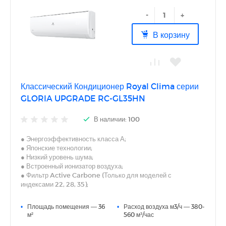
-
+
В корзину
Классический Кондиционер Royal Clima серии
GLORIA UPGRADE RC-GL35HN
В наличии: 100
● Энергоэффективность класса А;
● Японские технологии;
● Низкий уровень шума;
● Встроенный ионизатор воздуха;
● Фильтр Active Carbone (Только для моделей с
индексами 22, 28, 35);
● Фильтр Silver Ion (Только для моделей с индексами 22,
28, 35);
•
Площадь помещения — 36
•
Расход воздуха м3/ч — 380-
● 5 скоростей вентилятора внут. блока;
м²
560 м³/час
● Функция анти-плесень;