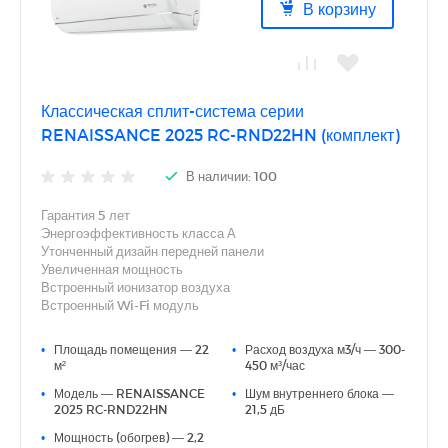
В корзину
Классическая сплит-система серии
RENAISSANCE 2025 RC-RND22HN (комплект)
В наличии: 100
Гарантия 5 лет
Энергоэффективность класса А
Утонченный дизайн передней панели
Увеличенная мощность
Встроенный ионизатор воздуха
Встроенный Wi-Fi модуль
Фильтры тонкой очистки воздуха Silver Ion и Active Carbon
3D AUTO AIR (автоматические вертикальные и
•
Площадь помещения — 22
•
Расход воздуха м3/ч — 300-
горизонтальные жалюзи)
м²
450 м³/час
Функция анти-плесень (функция продувки блока)
•
Модель — RENAISSANCE
•
Шум внутреннего блока —
Дополнительная шумоизоляция компрессора
2025 RC-RND22HN
21,5 дБ
Индикация утечки хладагента
Функция Smart Defrost
•
Мощность (обогрев) — 2,2