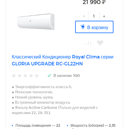
21 990 ₽
-
+
В корзину
Классический Кондиционер Royal Clima серии
GLORIA UPGRADE RC-GL22HN
В наличии: 100
● Энергоэффективность класса А;
● Японские технологии;
● Низкий уровень шума;
● Встроенный ионизатор воздуха;
● Фильтр Active Carbone (Только для моделей с
индексами 22, 28, 35);
● Фильтр Silver Ion (Только для моделей с индексами 22,
28, 35);
•
Площадь помещения — 22
•
Мощность (обогрев) — 2,35
● 5 скоростей вентилятора внут. блока;