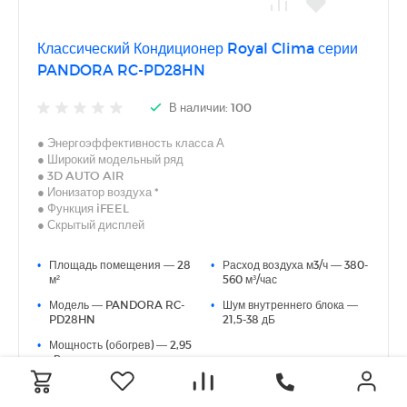
Классический Кондиционер Royal Clima серии
PANDORA RC-PD28HN
В наличии: 100
● Энергоэффективность класса А
● Широкий модельный ряд
● 3D AUTO AIR
● Ионизатор воздуха *
● Функция iFEEL
● Скрытый дисплей
● Фильтр Active Carbone*, Фильтр Silver Ion*
● 5 скоростей вентилятора внутреннего воздуха
•
Площадь помещения — 28
•
Расход воздуха м3/ч — 380-
● Режим дежурного обогрева – поддержание +8 °С
м²
560 м³/час
● Минимальный уровень шума от 21.5 дБ(А)
•
Модель — PANDORA RC-
•
Шум внутреннего блока —
● Экономичный режим ECO
PD28HN
21,5-38 дБ
● Современный эргономичный пульт управления с яркой
оранжевой подсветкой
•
Мощность (обогрев) — 2,95
● Шумоизоляция наружного блока
кВт
* Для моделей с индексом 22/28/35