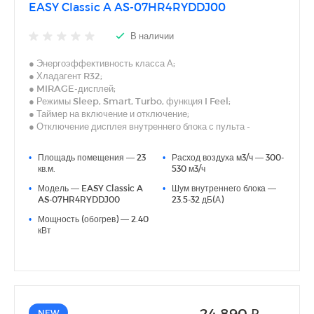
EASY Classic A AS-07HR4RYDDJ00
В наличии
● Энергоэффективность класса А;
● Хладагент R32;
● MIRAGE-дисплей;
● Режимы Sleep, Smart, Turbo, функция I Feel;
● Таймер на включение и отключение;
● Отключение дисплея внутреннего блока с пульта -
Dimmer;
● Двустороннее подключение дренажа (левое или правое);
•
Площадь помещения — 23
•
Расход воздуха м3/ч — 300-
● Авторестарт, самодиагностика.
кв.м.
530 м3/ч
● Удобная индикация режима работы
•
Модель — EASY Classic A
•
Шум внутреннего блока —
AS-07HR4RYDDJ00
23.5-32 дБ(А)
•
Мощность (обогрев) — 2.40
кВт
24 890 ₽
NEW