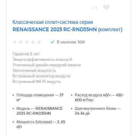
Классическая сплит-система серии
RENAISSANCE 2025 RC-RND35HN (комплект)
В наличии: 100
Гарантия 5 лет
Энергоэффективность класса А
Утонченный дизайн передней панели
Увеличенная мощность
Встроенный ионизатор воздуха
Встроенный Wi-Fi модуль
Фильтры тонкой очистки воздуха Silver Ion и Active Carbon
3D AUTO AIR (автоматические вертикальные и
•
Площадь помещения — 37
•
Расход воздуха м3/ч — 430-
горизонтальные жалюзи)
м²
600 м³/час
Функция анти-плесень (функция продувки блока)
•
Модель — RENAISSANCE
•
Шум внутреннего блока —
Дополнительная шумоизоляция компрессора
2025 RC-RND35HN
24-34 дБ
Индикация утечки хладагента
Функция Smart Defrost
•
Мощность (обогрев) — 3, 65
кВт