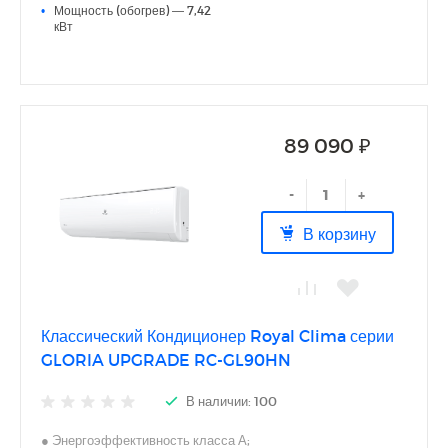
<br>
•
Мощность (обогрев) — 7,42
кВт
89 090 ₽
-
+
В корзину
Классический Кондиционер Royal Clima серии
GLORIA UPGRADE RC-GL90HN
В наличии: 100
● Энергоэффективность класса А;