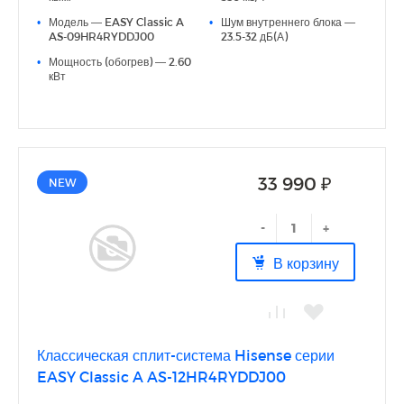
● Удобная индикация режима работы
•
Модель — EASY Classic A
•
Шум внутреннего блока —
AS-09HR4RYDDJ00
23.5-32 дБ(А)
•
Мощность (обогрев) — 2.60
кВт
33 990 ₽
NEW
-
+
В корзину
Классическая сплит-система Hisense серии
EASY Classic A AS-12HR4RYDDJ00