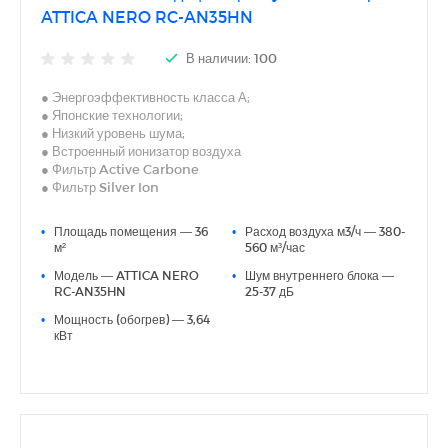
ATTICA NERO RC-AN35HN
В наличии: 100
● Энергоэффективность класса А;
● Японские технологии;
● Низкий уровень шума;
● Встроенный ионизатор воздуха
● Фильтр Active Carbone
● Фильтр Silver Ion
● 5 скоростей вентилятора внут. блока
● Функция анти-плесень
•
Площадь помещения — 36
•
Расход воздуха м3/ч — 380-
● 3D AUTO AIR
м²
560 м³/час
● Скрытый LED-дисплей
•
Модель — ATTICA NERO
•
Шум внутреннего блока —
● I Feel
RC-AN35HN
25-37 дБ
● Дополнительная шумоизоляция компрессора
● Антикоррозийное покрытие теплообменников Blue Fin
•
Мощность (обогрев) — 3,64
кВт