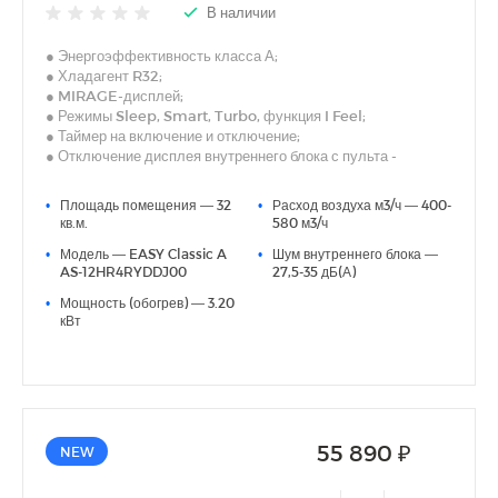
В наличии
● Энергоэффективность класса А;
● Хладагент R32;
● MIRAGE-дисплей;
● Режимы Sleep, Smart, Turbo, функция I Feel;
● Таймер на включение и отключение;
● Отключение дисплея внутреннего блока с пульта -
Dimmer;
● Двустороннее подключение дренажа (левое или правое);
•
Площадь помещения — 32
•
Расход воздуха м3/ч — 400-
● Авторестарт, самодиагностика.
кв.м.
580 м3/ч
● Удобная индикация режима работы
•
Модель — EASY Classic A
•
Шум внутреннего блока —
AS-12HR4RYDDJ00
27,5-35 дБ(А)
•
Мощность (обогрев) — 3.20
кВт
55 890 ₽
NEW