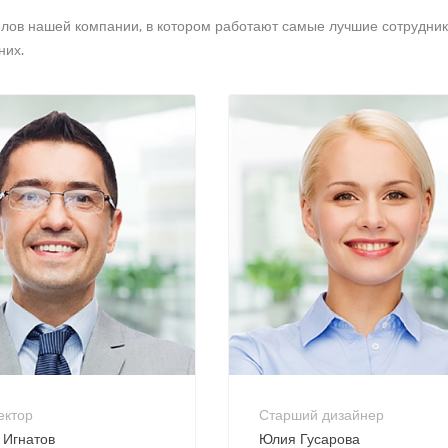
елов нашей компании, в котором работают самые лучшие сотрудни
них.
800 900-80-90
+7 800 900-80-90
reply@intecweb.ru
no-reply@intecweb.ru
ектор
Старший дизайнер
 Игнатов
Юлия Гусарова