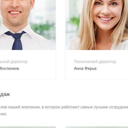
800 900-80-90
+7 800 900-80-90
reply@intecweb.ru
no-reply@intecweb.ru
ьный директор
Технический директор
Костенков
Анна Ферье
одаж
елов нашей компании, в котором работают самые лучшие сотрудни
них.