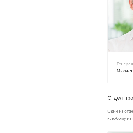
+7 
no-
Генерал
Михаил 
Отдел пр
Один из отд
к любому из 