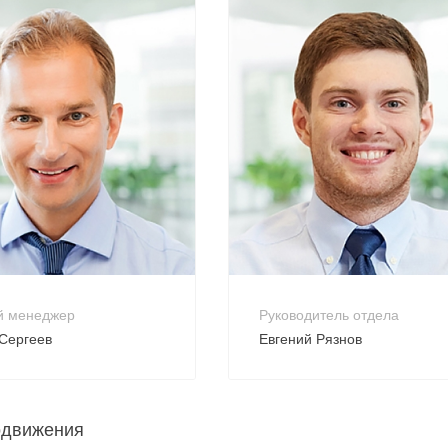
800 900-80-90
+7 800 900-80-90
reply@intecweb.ru
no-reply@intecweb.ru
й менеджер
Руководитель отдела
Сергеев
Евгений Рязнов
одвижения