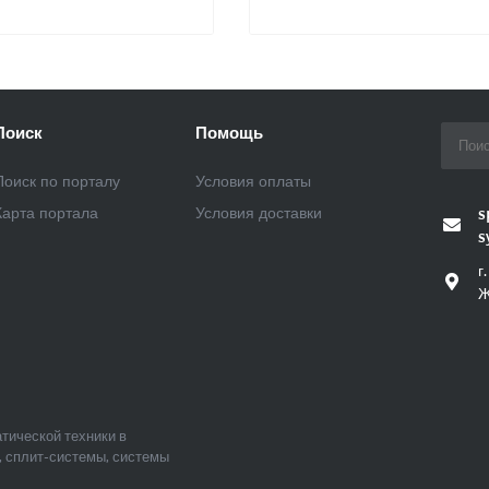
Поиск
Помощь
Поиск по порталу
Условия оплаты
Карта портала
Условия доставки
s
s
г
Ж
тической техники в
, сплит-системы, системы