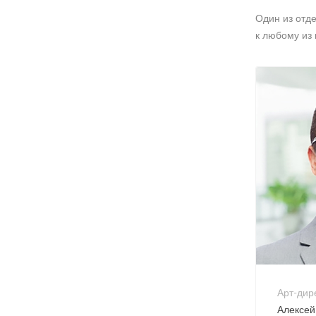
Один из отд
к любому из 
+7 
no-
Арт-дир
Алексей