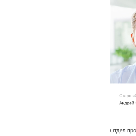
+7 
no-
Старши
Андрей 
Отдел пр