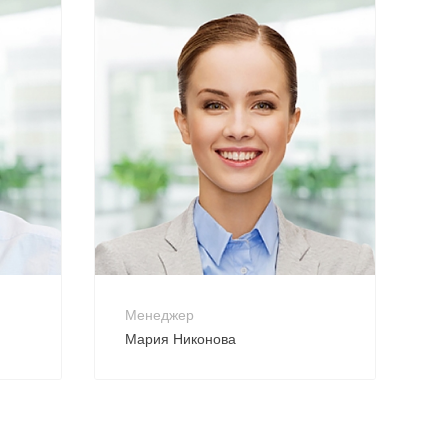
+7 800 900-80-90
no-reply@intecweb.ru
Менеджер
Мария Никонова