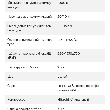
Максимальная длинна комму
1000 м
никаций
Перепад высот коммуникаций
50/40 м
Охлаждение при уличной тем
-5 ~ +52 °C
пературе
Обогрев при уличной темпера
-25 ~ +16,5 °C
туре
Габариты наружного блока (Ш
950x1730x750
xВxГ)
Вес наружного блока
217 кг
Цвет
Белый
Серия
HI-FLEXI Высокоэнергоэффе
ктивная SXA
Компрессор
Hitachi, Спиральный
Страна производителя
КНР