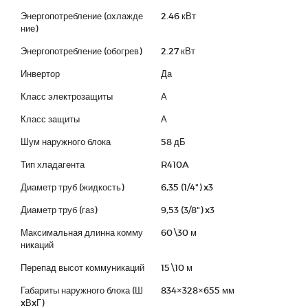
Энергопотребление (охлажде
2.46 кВт
ние)
Энергопотребление (обогрев)
2.27 кВт
Инвертор
Да
Класс электрозащиты
А
Класс защиты
А
Шум наружного блока
58 дБ
Тип хладагента
R410A
Диаметр труб (жидкость)
6,35 (1/4") x3
Диаметр труб (газ)
9,53 (3/8") x3
Максимальная длинна комму
60\30 м
никаций
Перепад высот коммуникаций
15\10 м
Габариты наружного блока (Ш
834×328×655 мм
xВxГ)