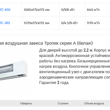
ЗС-610
1085x172x172 мм
0/3/6 кВт
640 м³/ч
ЗС-915
1570x172x172 мм
0/4.5/9 кВт
1170 м³/ч
я воздушная завеса Тропик серии А (белая)
Для дверей высотой до 2.2 м. Корпус
краской. Антикоррозионная устойчиво
работы без нагрева. Безынерционны
нагрев воздуха. Кнопочное управлени
вентиляционный узел с двигателем 
аэродинамические направляющие сопл
Гарантия 3 года
Габариты
Ступени
Объем воздуха