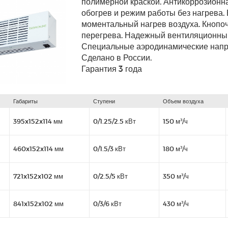
полимерной краской. Антикоррозионна
обогрев и режим работы без нагрева
моментальный нагрев воздуха. Кнопоч
перегрева. Надежный вентиляционный
Специальные аэродинамические напр
Сделано в России.
Гарантия 3 года
Габариты
Ступени
Объем воздуха
395x152x114 мм
0/1.25/2.5 кВт
150 м³/ч
460x152x114 мм
0/1.5/3 кВт
180 м³/ч
721x152x102 мм
0/2.5/5 кВт
350 м³/ч
841x152x102 мм
0/3/6 кВт
430 м³/ч