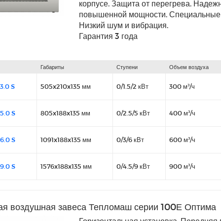
корпусе. Защита от перегрева. Надеж
повышенной мощности. Специальные 
Низкий шум и вибрация.
Гарантия 3 года
Габариты
Ступени
Объем воздуха
3.0 S
505x210x135 мм
0/1.5/2 кВт
300 м³/ч
5.0 S
805x188x135 мм
0/2.5/5 кВт
400 м³/ч
6.0 S
1091x188x135 мм
0/3/6 кВт
600 м³/ч
9.0 S
1576x188x135 мм
0/4.5/9 кВт
900 м³/ч
ая воздушная завеса Тепломаш серии 100Е Оптима
Горизонтальная установка. Передняя 