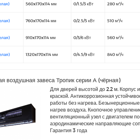
елая)
560x170x114 мм
0/1.5/3 кВт
280 м³/ч
елая)
760x170x114 мм
0/2.5/5 кВт
510 м³/ч
елая)
910x170x114 мм
0/3/6 кВт
560 м³/ч
елая)
1320x170x114 мм
0/4.5/9 кВт
840 м³/ч
я воздушная завеса Тропик серии А (чёрная)
Для дверей высотой до 2.2 м. Корпус
краской. Антикоррозионная устойчиво
работы без нагрева. Безынерционны
нагрев воздуха. Кнопочное управлени
вентиляционный узел с двигателем 
аэродинамические направляющие сопл
Гарантия 3 года