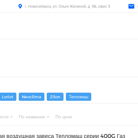
г. Новосибирск, ул. Ольги Жилиной, д. 56, офис 3
Loriot
Neoclima
Zilon
Тепломаш
ости
По названию
По цене
ая воздушная завеса Тепломаш серии 400G Газ