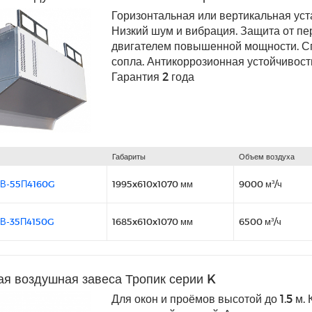
Горизонтальная или вертикальная уста
Низкий шум и вибрация. Защита от п
двигателем повышенной мощности. 
сопла. Антикоррозионная устойчивость
Гарантия 2 года
Габариты
Объем воздуха
ЭВ-55П4160G
1995x610x1070 мм
9000 м³/ч
ЭВ-35П4150G
1685x610x1070 мм
6500 м³/ч
ая воздушная завеса Тропик серии K
Для окон и проёмов высотой до 1.5 м.