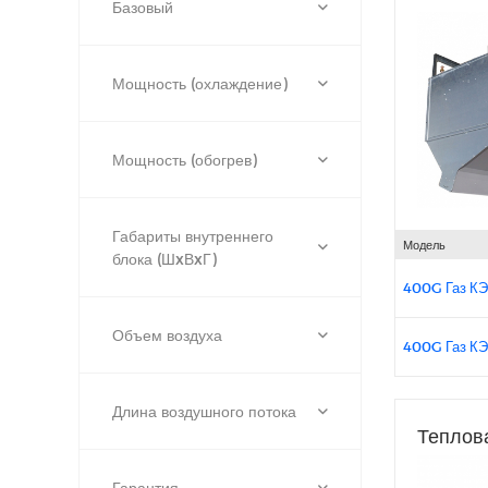
Базовый
Мощность (охлаждение)
Мощность (обогрев)
Габариты внутреннего
Модель
блока (ШxВxГ)
400G Газ К
Объем воздуха
400G Газ К
Длина воздушного потока
Теплов
Гарантия