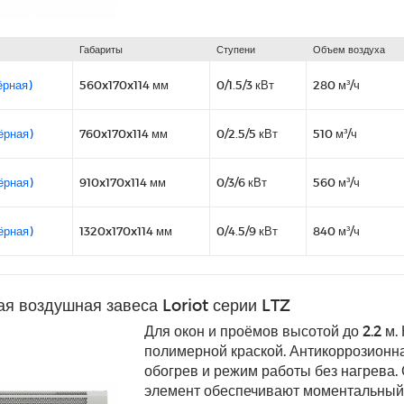
Габариты
Ступени
Объем воздуха
ёрная)
560x170x114 мм
0/1.5/3 кВт
280 м³/ч
ёрная)
760x170x114 мм
0/2.5/5 кВт
510 м³/ч
ёрная)
910x170x114 мм
0/3/6 кВт
560 м³/ч
ёрная)
1320x170x114 мм
0/4.5/9 кВт
840 м³/ч
я воздушная завеса Loriot серии LTZ
Для окон и проёмов высотой до 2.2 м.
полимерной краской. Антикоррозионна
обогрев и режим работы без нагрева
элемент обеспечивают моментальный 