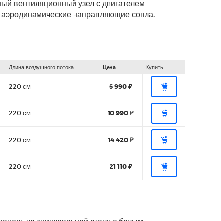
ный вентиляционный узел с двигателем
аэродинамические направляющие сопла.
Длина воздушного потока
Цена
Купить
220 см
6 990 ₽
220 см
10 990 ₽
220 см
14 420 ₽
220 см
21 110 ₽
панель из оцинкованной стали с белым,