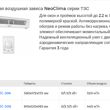
ая воздушная завеса NeoClima серии ТЗС
Для окон и проёмов высотой до 2.2 м.
полимерной краской. Антикоррозионна
обогрев и режим работы без нагрева
элемент обеспечивают моментальный н
Надежный вентиляционный узел с дв
аэродинамические направляющие сопл
Гарантия 3 года
Габариты
Ступени
Объем воздуха
ЗС-306
580x172x172 мм
0/1.5/3 кВт
320 м³/ч
ЗС-508
810x120x183 мм
0/2.5/5 кВт
440 м³/ч