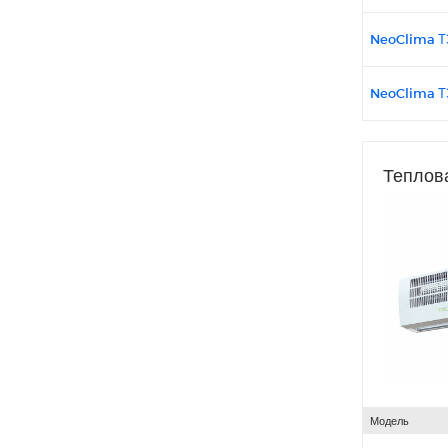
NeoClima Т
NeoClima Т
Теплова
Модель