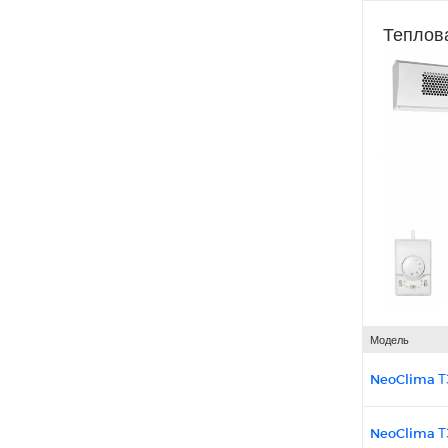
Теплов
Модель
NeoClima Т
NeoClima Т