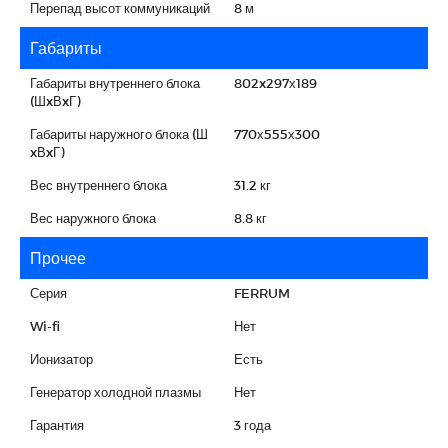
Перепад высот коммуникаций
8 м
Габариты
Габариты внутреннего блока
802x297х189
(ШxВxГ)
Габариты наружного блока (Ш
770х555х300
xВxГ)
Вес внутреннего блока
31.2 кг
Вес наружного блока
8.8 кг
Прочее
Серия
FERRUM
Wi-fi
Нет
Ионизатор
Есть
Генератор холодной плазмы
Нет
Гарантия
3 года