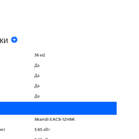
ки
36 м2
Да
Да
Да
Да
Skandi EACS-12HSK
е)
3.65 кВт