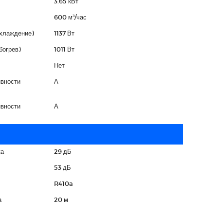
3.65 кВт
600 м³/час
охлаждение)
1137 Вт
богрев)
1011 Вт
Нет
вности
А
вности
А
ка
29 дБ
53 дБ
R410a
а
20 м