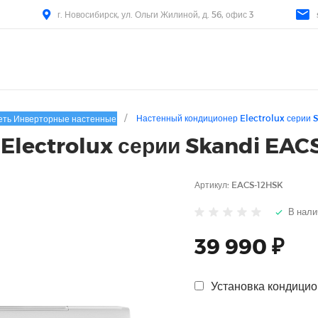
г. Новосибирск, ул. Ольги Жилиной, д. 56, офис 3
/
Настенный кондиционер Electrolux серии 
еть Инверторные настенные
Electrolux серии Skandi EAC
Артикул:
EACS-12HSK
В нали
39 990 ₽
Установка кондицио