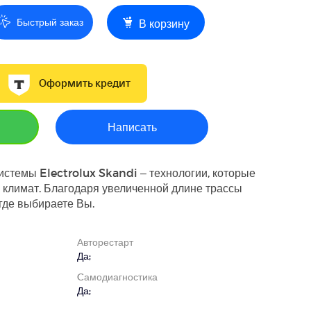
Быстрый заказ
В корзину
Оформить кредит
Написать
стемы Electrolux Skandi – технологии, которые
 климат. Благодаря увеличенной длине трассы
где выбираете Вы.
Авторестарт
Да;
Cамодиагностика
Да;