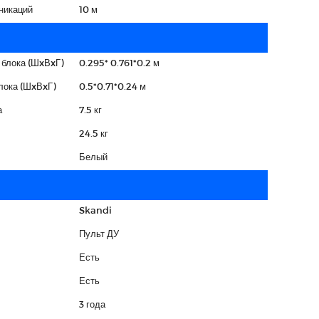
никаций
10 м
 блока (ШxВxГ)
0.295* 0.761*0.2 м
лока (ШxВxГ)
0.5*0.71*0.24 м
а
7.5 кг
24.5 кг
Белый
Skandi
Пульт ДУ
Есть
Есть
3 года