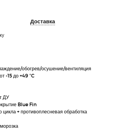
Доставка
ку
лаждение/обогрев/осушение/вентиляция
т -15 до +49 °C
т ДУ
крытие Blue Fin
о цикла + противоплесневая обработка
зморозка