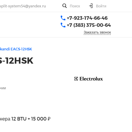
split-system54@yandex.ru
Поиск
Войти
+7-923-174-66-46
+7 (383) 375-00-64
Заказать звонок
Skandi EACS-12HSK
S-12HSK
чии
нера 12 BTU + 15 000 ₽