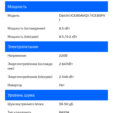
Мощность
Модель
Daichi ICE80AVQ1 / ICE80FV
1
Мощность (охлаждение)
8.5 кВт
Мощность (обогрев)
8.5 / 9.2 кВт
Электропитание
Напряжение
220В
Энергопотребление (охлажде
2.647кВт
ние)
Энергопотребление (обогрев)
2.548 кВт
Инвертор
Нет
Уровень шума
Шум внутреннего блока
39-50 дБ
Тип хладагента
R410A