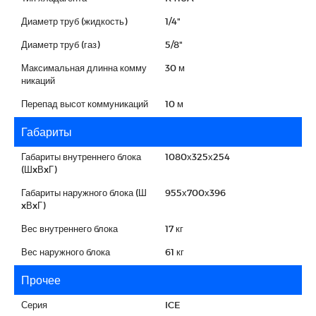
Диаметр труб (жидкость)
1/4"
Диаметр труб (газ)
5/8"
Максимальная длинна комму
30 м
никаций
Перепад высот коммуникаций
10 м
Габариты
Габариты внутреннего блока
1080х325х254
(ШxВxГ)
Габариты наружного блока (Ш
955х700х396
xВxГ)
Вес внутреннего блока
17 кг
Вес наружного блока
61 кг
Прочее
Серия
ICE