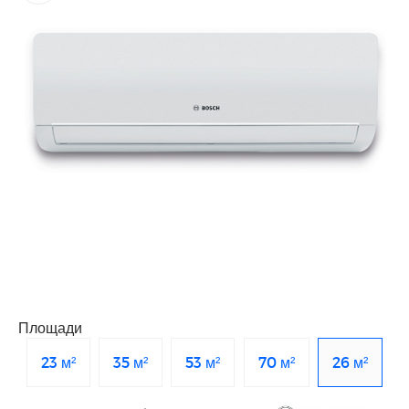
Площади
23 м²
35 м²
53 м²
70 м²
26 м²