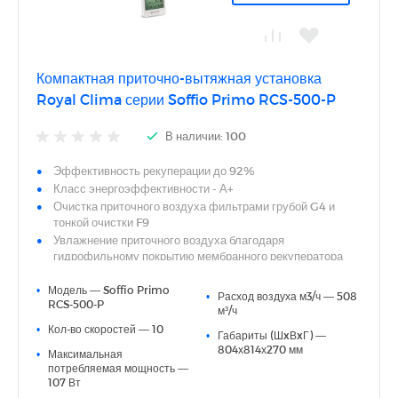
Многоуровневый недельный таймер
Компактная приточно-вытяжная установка
Royal Clima серии Soffio Primo RCS-500-P
В наличии: 100
Эффективность рекуперации до 92%
Класс энергоэффективности - А+
Очистка приточного воздуха фильтрами грубой G4 и
тонкой очистки F9
Увлажнение приточного воздуха благодаря
гидрофильному покрытию мембранного рекуператора
Не требуется отвод конденсата
•
Модель — Soffio Primo
Компактная конструкция с минимальной высотой от 270
•
Расход воздуха м3/ч — 508
RCS-500-P
мм
м³/ч
Универсальный монтаж - горизонтальный (стандартно
•
Кол-во скоростей — 10
•
Габариты (ШxВxГ) —
или в перевернутом положении) или вертикальный
804х814х270 мм
•
Максимальная
Уровень шума - до 37.5 дБ(А)
потребляемая мощность —
Энергоэффективные многоскоростные DC-двигатели
107 Вт
вентиляторов