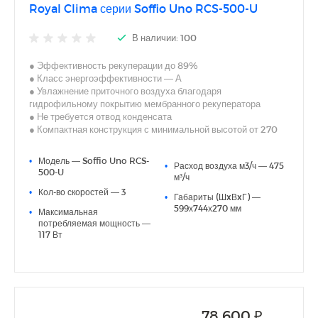
Royal Clima серии Soffio Uno RCS-500-U
В наличии: 100
● Эффективность рекуперации до 89%
● Класс энергоэффективности — А
● Увлажнение приточного воздуха благодаря
гидрофильному покрытию мембранного рекуператора
● Не требуется отвод конденсата
● Компактная конструкция с минимальной высотой от 270
мм
● Универсальный монтаж — горизонтальный (стандартно
•
Модель — Soffio Uno RCS-
•
Расход воздуха м3/ч — 475
или в перевернутом положении) или вертикальный
500-U
м³/ч
● Минимальный уровень шума — от 27 дБ(А)
•
Кол-во скоростей — 3
● Энергоэффективные 3-скоростные АС-двигатели
•
Габариты (ШxВxГ) —
● Встроенная система автоматики с пультом управления в
599х744х270 мм
•
Максимальная
комплекте
потребляемая мощность —
● Центролизованое управление внешними опциональными
117 Вт
элементами
● Подключение к системе диспетчеризации через протокол
Modbus
● Возможность управления предварительным или
основным электрическим нагревателем
● Система управления предусматривает специальные
78 600 ₽