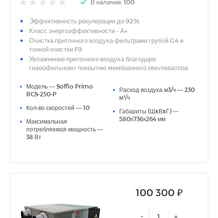
В наличии: 100
Эффективность рекуперации до 92%
Класс энергоэффективности - А+
Очистка приточного воздуха фильтрами грубой G4 и
тонкой очистки F9
Увлажнение приточного воздуха благодаря
гидрофильному покрытию мембранного рекуператора
Не требуется отвод конденсата
•
Модель — Soffio Primo
Компактная конструкция с минимальной высотой от 264
•
Расход воздуха м3/ч — 230
RCS-250-P
мм
м³/ч
Универсальный монтаж - горизонтальный (стандартно
•
Кол-во скоростей — 10
•
Габариты (ШxВxГ) —
или в перевернутом положении) или вертикальный
580х736х264 мм
•
Максимальная
Уровень шума - до 31.5 дБ(А)
потребляемая мощность —
Энергоэффективные многоскоростные DC-двигатели
38 Вт
вентиляторов
Встроенная система автоматики с пультом управления в
комплекте
Центролизованое управление внешними опциональными
элементами
Подключение к системе диспетчеризации через протокол
100 300 ₽
Modbus
Возможность управления предварительным или
-
+
основным электрическим нагревателем