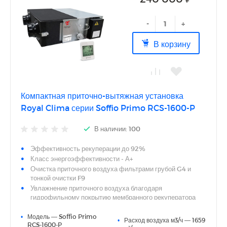
Modbus
Возможность управления предварительным или
-
+
основным электрическим нагревателем
Система управления предусматривает специальные
В корзину
режимы работы при низких температурах воздуха
Многоуровневый недельный таймер
Компактная приточно-вытяжная установка
Royal Clima серии Soffio Primo RCS-1600-P
В наличии: 100
Эффективность рекуперации до 92%
Класс энергоэффективности - А+
Очистка приточного воздуха фильтрами грубой G4 и
тонкой очистки F9
Увлажнение приточного воздуха благодаря
гидрофильному покрытию мембранного рекуператора
Не требуется отвод конденсата
•
Модель — Soffio Primo
Компактная конструкция с минимальной высотой от 388
•
Расход воздуха м3/ч — 1659
RCS-1600-P
мм