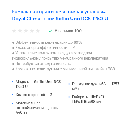
Компактная приточно-вытяжная установка
Royal Clima серии Soffio Uno RCS-1250-U
В наличии: 100
● Эффективность рекуперации до 89%
● Класс энергоэффективности — А
● Увлажнение приточного воздуха благодаря
гидрофильному покрытию мембранного рекуператора
● Не требуется отвод конденсата
● Компактная конструкция с минимальной высотой от 388
мм
● Универсальный монтаж — горизонтальный (стандартно
•
Модель — Soffio Uno RCS-
•
Расход воздуха м3/ч — 1257
или в перевернутом положении) или вертикальный
1250-U
м³/ч
● Минимальный уровень шума — от 34 дБ(А)
•
Кол-во скоростей — 3
● Энергоэффективные 3-скоростные АС-двигатели
•
Габариты (ШxВxГ) —
● Встроенная система автоматики с пультом управления в
1134х1116х388 мм
•
Максимальная
комплекте
потребляемая мощность —
● Центролизованое управление внешними опциональными
440 Вт
элементами
● Подключение к системе диспетчеризации через протокол
Modbus