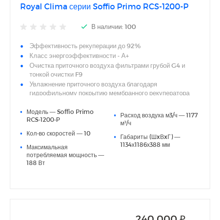
Royal Clima серии Soffio Primo RCS-1200-P
В наличии: 100
Эффективность рекуперации до 92%
Класс энергоэффективности - А+
Очистка приточного воздуха фильтрами грубой G4 и
тонкой очистки F9
Увлажнение приточного воздуха благодаря
гидрофильному покрытию мембранного рекуператора
Не требуется отвод конденсата
•
Модель — Soffio Primo
Компактная конструкция с минимальной высотой от 388
•
Расход воздуха м3/ч — 1177
RCS-1200-P
мм
м³/ч
Универсальный монтаж - горизонтальный (стандартно
•
Кол-во скоростей — 10
•
Габариты (ШxВxГ) —
или в перевернутом положении) или вертикальный
1134х1186х388 мм
•
Максимальная
Уровень шума - до 42 дБ(А)
потребляемая мощность —
Энергоэффективные многоскоростные DC-двигатели
188 Вт
вентиляторов
Встроенная система автоматики с пультом управления в
комплекте
Центролизованое управление внешними опциональными
элементами
Подключение к системе диспетчеризации через протокол
240 000 ₽