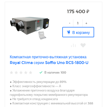
● Возможность управления предварительным или
основным электрическим нагревателем
● Система управления предусматривает специальные
175 400 ₽
режимы работы при низких температурах воздуха
● Многоуровневый недельный таймер
-
+
В корзину
Компактная приточно-вытяжная установка
Royal Clima серии Soffio Uno RCS-1800-U
В наличии: 100
● Эффективность рекуперации до 89%
● Класс энергоэффективности — А
● Увлажнение приточного воздуха благодаря
гидрофильному покрытию мембранного рекуператора
● Не требуется отвод конденсата
● Компактная конструкция с минимальной высотой от 388