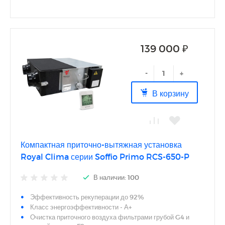
Встроенная система автоматики с пультом управления в
комплекте
Центролизованое управление внешними опциональными
элементами
Подключение к системе диспетчеризации через протокол
139 000 ₽
Modbus
Возможность управления предварительным или
-
+
основным электрическим нагревателем
Система управления предусматривает специальные
В корзину
режимы работы при низких температурах воздуха
Многоуровневый недельный таймер
Компактная приточно-вытяжная установка
Royal Clima серии Soffio Primo RCS-650-P
В наличии: 100
Эффективность рекуперации до 92%
Класс энергоэффективности - А+
Очистка приточного воздуха фильтрами грубой G4 и