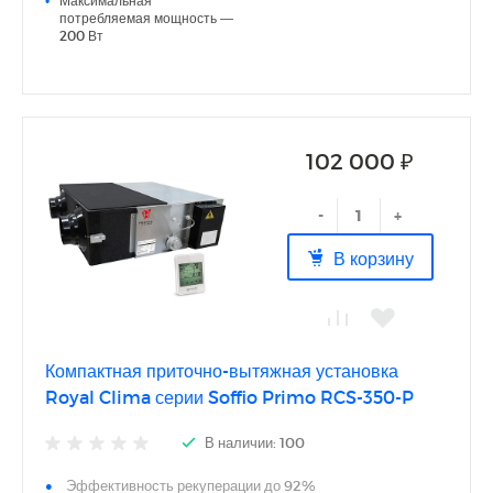
комплекте
потребляемая мощность —
● Центролизованое управление внешними опциональными
200 Вт
элементами
● Подключение к системе диспетчеризации через протокол
Modbus
● Возможность управления предварительным или
основным электрическим нагревателем
● Система управления предусматривает специальные
102 000 ₽
режимы работы при низких температурах воздуха
● Многоуровневый недельный таймер
-
+
В корзину
Компактная приточно-вытяжная установка
Royal Clima серии Soffio Primo RCS-350-P
В наличии: 100
Эффективность рекуперации до 92%