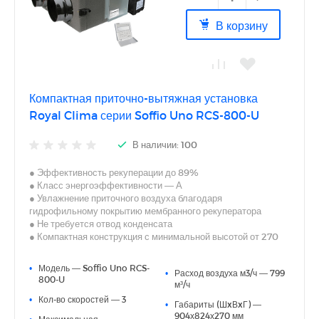
Система управления предусматривает специальные
В корзину
режимы работы при низких температурах воздуха
Многоуровневый недельный таймер
Компактная приточно-вытяжная установка
Royal Clima серии Soffio Uno RCS-800-U
В наличии: 100
● Эффективность рекуперации до 89%
● Класс энергоэффективности — А
● Увлажнение приточного воздуха благодаря
гидрофильному покрытию мембранного рекуператора
● Не требуется отвод конденсата
● Компактная конструкция с минимальной высотой от 270
мм
● Универсальный монтаж — горизонтальный (стандартно
•
Модель — Soffio Uno RCS-
•
Расход воздуха м3/ч — 799
или в перевернутом положении) или вертикальный
800-U
м³/ч
● Минимальный уровень шума — от 29 дБ(А)
•
Кол-во скоростей — 3
● Энергоэффективные 3-скоростные АС-двигатели
•
Габариты (ШxВxГ) —
● Встроенная система автоматики с пультом управления в
904х824х270 мм
•
Максимальная