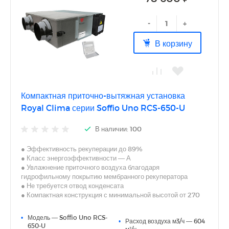
режимы работы при низких температурах воздуха
● Многоуровневый недельный таймер
-
+
В корзину
Компактная приточно-вытяжная установка
Royal Clima серии Soffio Uno RCS-650-U
В наличии: 100
● Эффективность рекуперации до 89%
● Класс энергоэффективности — А
● Увлажнение приточного воздуха благодаря
гидрофильному покрытию мембранного рекуператора
● Не требуется отвод конденсата
● Компактная конструкция с минимальной высотой от 270
мм
● Универсальный монтаж — горизонтальный (стандартно
•
Модель — Soffio Uno RCS-
•
Расход воздуха м3/ч — 604
или в перевернутом положении) или вертикальный
650-U