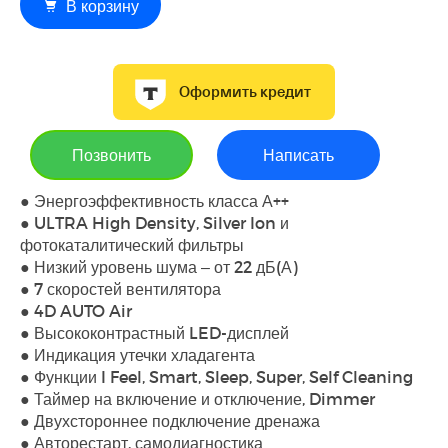
В корзину
Оформить кредит
Позвонить
Написать
● Энергоэффективность класса А++
● ULTRA High Density, Silver Ion и
фотокаталитический фильтры
● Низкий уровень шума – от 22 дБ(А)
● 7 скоростей вентилятора
● 4D AUTO Air
● Высококонтрастный LED-дисплей
● Индикация утечки хладагента
● Функции I Feel, Smart, Sleep, Super, Self Cleaning
● Таймер на включение и отключение, Dimmer
● Двухстороннее подключение дренажа
● Авторестарт, самодиагностика