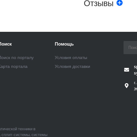
Отзывы
Поиск
Помощь
Поиск по порталу
Условия оплаты
Карта портала
Условия доставки
s
s
г
Ж
тической техники в
, сплит-системы, системы