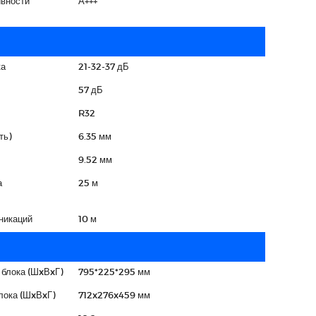
вности
А+++
ка
21-32-37 дБ
57 дБ
R32
ть)
6.35 мм
9.52 мм
а
25 м
никаций
10 м
 блока (ШxВxГ)
795*225*295 мм
лока (ШxВxГ)
712x276x459 мм