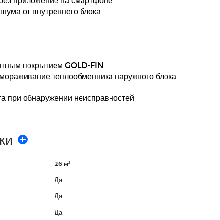
рез приложение на смартфоне
 шума от внутреннего блока
щитным покрытием GOLD-FIN
змораживание теплообменника наружного блока
та при обнаружении неисправностей
ки
26 м²
Да
Да
Да