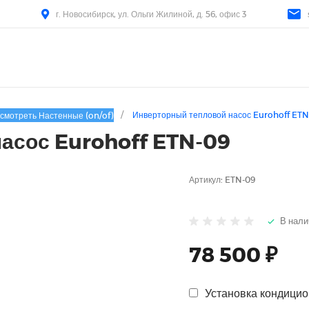
г. Новосибирск, ул. Ольги Жилиной, д. 56, офис 3
/
Инверторный тепловой насос Eurohoff ETN
смотреть Настенные (on/of)
асос Eurohoff ETN-09
Артикул:
ETN-09
В нали
78 500 ₽
Установка кондицио