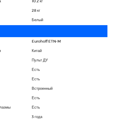
а
10.2 кг
28 кг
Белый
Eurohoff ETN-M
я
Китай
Пульт ДУ
Есть
Есть
Встроенный
Есть
плазмы
Есть
3 года