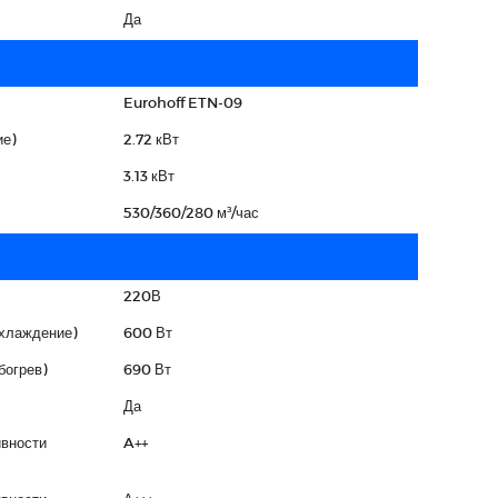
Да
Eurohoff ETN-09
е)
2.72 кВт
3.13 кВт
530/360/280 м³/час
220В
охлаждение)
600 Вт
богрев)
690 Вт
Да
вности
A++