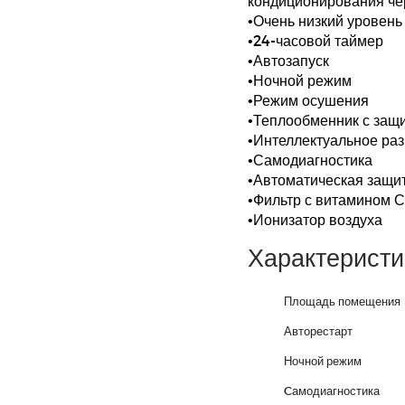
кондиционирования че
•Очень низкий уровень
•24-часовой таймер
•Автозапуск
•Ночной режим
•Режим осушения
•Теплообменник с за
•Интеллектуальное ра
•Самодиагностика
•Автоматическая защи
•Фильтр с витамином С
•Ионизатор воздуха
Характеристи
Площадь помещения
Авторестарт
Ночной режим
Cамодиагностика