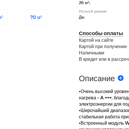
26 м²;
Ночной режим
м²
70 м²
Да;
Способы оплаты
Картой на сайте
Картой при получении
Наличными
В кредит или в рассроч
Описание
•Очень высокий уровен
нагрева - A +++, благ
электроэнергии для п
•Широчайший диапазон 
стабильная работа при 
•Встроенный модуль WI