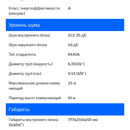
Класс энергоэффективности
A
(обогрев)
Уровень шума
Шум внутреннего блока
21,5-35 дБ
Шум наружного блока
49 дБ
Тип хладагента
R410A
Диаметр труб (жидкость)
6,35(1/4")
Диаметр труб (газ)
9,53 (3/8")
Максимальная длинна комму
25 м
никаций
Перепад высот коммуникаций
10 м
Габариты
Габариты внутреннего блока
777x250x201 мм
(ШxВxГ)