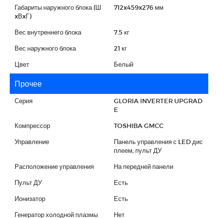
Габариты наружного блока (Ш
712x459x276 мм
xВxГ)
Вес внутреннего блока
7.5 кг
Вес наружного блока
21 кг
Цвет
Белый
Прочее
Серия
GLORIA INVERTER UPGRAD
E
Компрессор
TOSHIBA GMCC
Управление
Панель управления с LED дис
плеем, пульт ДУ
Расположение управления
На передней панели
Пульт ДУ
Есть
Ионизатор
Есть
Генератор холодной плазмы
Нет