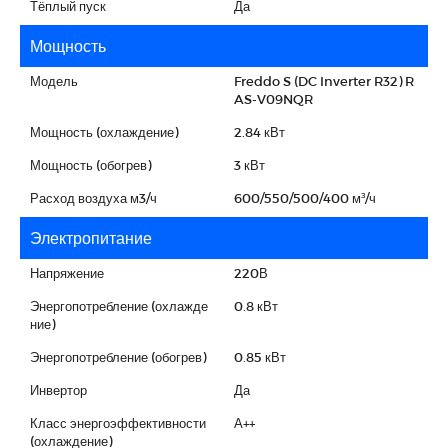
Тёплый пуск
Да
Мощность
Модель
Freddo S (DC Inverter R32) R
AS-V09NQR
Мощность (охлаждение)
2.84 кВт
Мощность (обогрев)
3 кВт
Расход воздуха м3/ч
600/550/500/400 м³/ч
Электропитание
Напряжение
220В
Энергопотребление (охлажде
0.8 кВт
ние)
Энергопотребление (обогрев)
0.85 кВт
Инвертор
Да
Класс энергоэффективности
А++
(охлаждение)