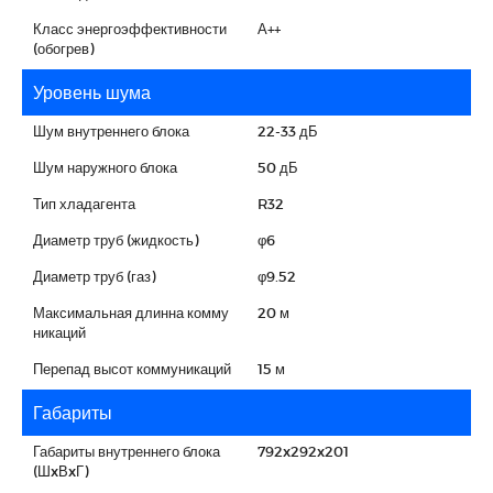
Класс энергоэффективности
А++
(обогрев)
Уровень шума
Шум внутреннего блока
22-33 дБ
Шум наружного блока
50 дБ
Тип хладагента
R32
Диаметр труб (жидкость)
φ6
Диаметр труб (газ)
φ9.52
Максимальная длинна комму
20 м
никаций
Перепад высот коммуникаций
15 м
Габариты
Габариты внутреннего блока
792x292x201
(ШxВxГ)