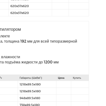
620x37x620
620x37x620
нтилятором
лекте
а, толщина 192 мм для всей типоразмерной
 влажности
та подъёма жидкости до 1200 мм
/ч
Габариты (ШxВxГ)
Цена
Купить
1218x89.5x180
1218x89.5x180
948x89.5x180
738x89.5x180