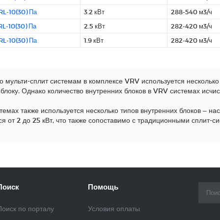
L-10(30) Па
3.2 кВт
288-540 м3/ч
L-10(30) Па
2.5 кВт
282-420 м3/ч
L-10(30) Па
1.9 кВт
282-420 м3/ч
о мульти-сплит системам в комплексе VRV используется несколько
блоку. Однако количество внутренних блоков в VRV системах исчи
темах также используется несколько типов внутренних блоков – на
ся от 2 до 25 кВт, что также сопоставимо с традиционными сплит-с
Поиск
Помощь
Поиск по порталу
Условия оплаты