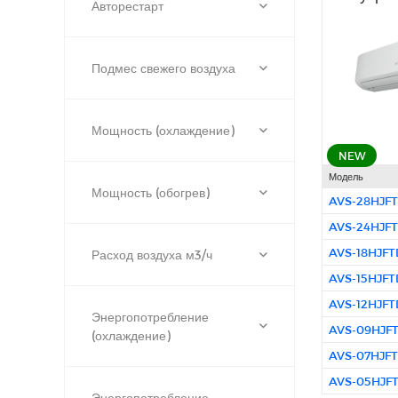
Авторестарт
Подмес свежего воздуха
Мощность (охлаждение)
NEW
Модель
Мощность (обогрев)
AVS-28HJF
AVS-24HJF
AVS-18HJF
Расход воздуха м3/ч
AVS-15HJF
AVS-12HJF
Энергопотребление
AVS-09HJF
(охлаждение)
AVS-07HJF
AVS-05HJF
Энергопотребление