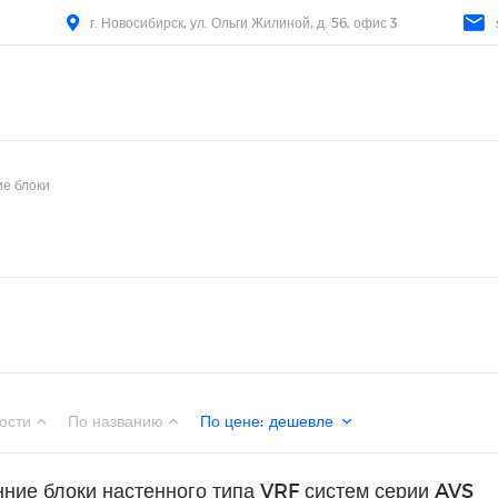
г. Новосибирск, ул. Ольги Жилиной, д. 56, офис 3
е блоки
ости
По названию
По цене
:
дешевле
ние блоки настенного типа VRF систем серии AVS