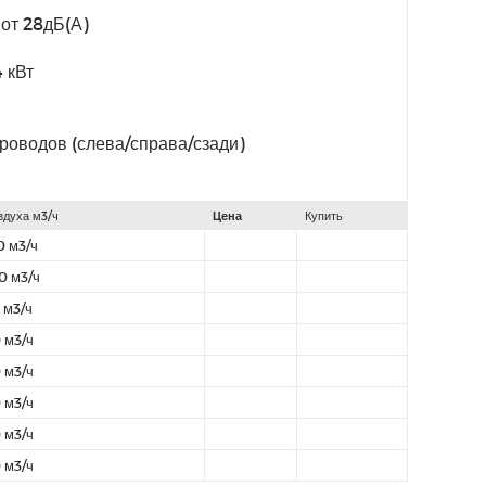
 от 28дБ(А)
 кВт
роводов (слева/справа/сзади)
здуха м3/ч
Цена
Купить
0 м3/ч
0 м3/ч
 м3/ч
 м3/ч
 м3/ч
 м3/ч
 м3/ч
 м3/ч