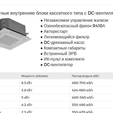
ные внутренние блоки кассетного типа с DC-вентил
● Независимое управление жалюзи
● Озонобезопасный фреон R410А
● Авторестарт
● Легкомоющийся фильтр
● DC-дренажный насос
● Компактные габариты
● Встроенный ЭРВ
● ИК-пульт в комплекте
● DC-вентилятор
Мощность (обогрев)
Расход воздуха м3/ч
6.3 кВт
480-750 м3/ч
5.6 кВт
424-660 м3/ч
5 кВт
400-560 м3/ч
4.2 кВт
350-490 м3/ч
A
2.5 кВт
350-470 м3/ч