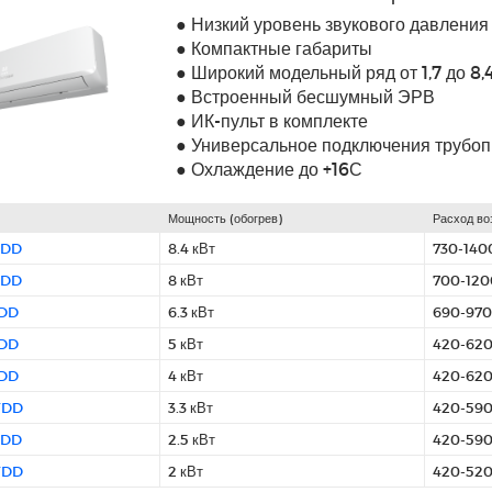
● Низкий уровень звукового давления
● Компактные габариты
● Широкий модельный ряд от 1,7 до 8,4
● Встроенный бесшумный ЭРВ
● ИК-пульт в комплекте
● Универсальное подключения трубоп
● Охлаждение до +16С
Мощность (обогрев)
Расход во
TDD
8.4 кВт
730-140
TDD
8 кВт
700-120
TDD
6.3 кВт
690-970
TDD
5 кВт
420-620
TDD
4 кВт
420-620
TDD
3.3 кВт
420-590
TDD
2.5 кВт
420-590
TDD
2 кВт
420-520