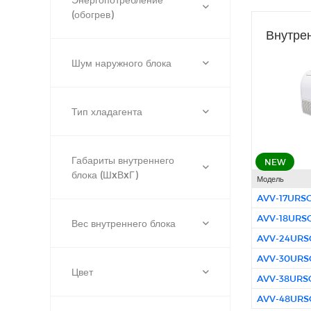
(обогрев)
Внутре
Шум наружного блока
Тип хладагента
Габариты внутреннего
NEW
блока (ШxВxГ)
Модель
AVV-17URS
AVV-18URS
Вес внутреннего блока
AVV-24URS
AVV-30URS
Цвет
AVV-38URS
AVV-48URS