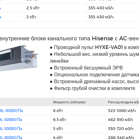
A
2.5 кВт
335-430 м3/ч
A
2 кВт
335-430 м3/ч
внутренние блоки канального типа Hisense с AC-ве
● Проводной пульт HYXE-VA01 в комп
● Небольшой вес, низкий уровень шум
линейки
● Встроенный бесшумный ЭРВ
● Опциональное подключение датчика
● Встроенный дренажный насос, высо
● Фильтр грубой очистки в комплекте
Мощность (обогрев)
Расход воздуха м3
L-10(30) Па
8 кВт
522-1080 м3/ч
L-10(30) Па
6.3 кВт
462-810 м3/ч
L-10(30) Па
5 кВт
330-720 м3/ч
L-10(30) Па
4 кВт
288-540 м3/ч