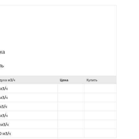
ха
ль
духа м3/ч
Цена
Купить
м3/ч
м3/ч
м3/ч
м3/ч
 м3/ч
0 м3/ч