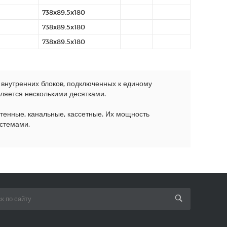
738x89.5x180
738x89.5x180
738x89.5x180
 внутренних блоков, подключенных к единому
сляется несколькими десятками.
стенные, канальные, кассетные. Их мощность
истемами.