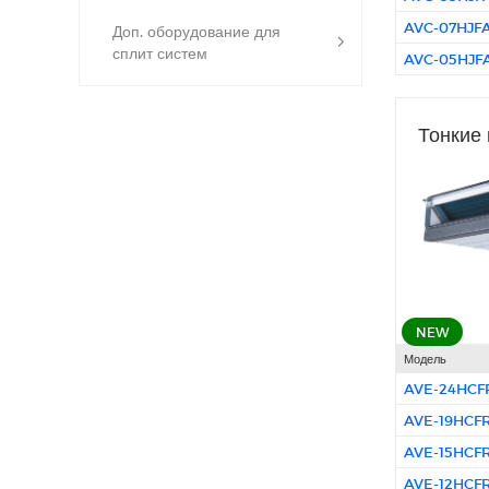
AVC-07HJF
Доп. оборудование для
сплит систем
AVC-05HJF
Тонкие 
NEW
Модель
AVE-24HCFR
AVE-19HCFR
AVE-15HCFR
AVE-12HCFR