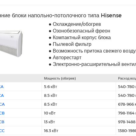
нние блоки напольно-потолочного типа Hisense
● Охлаждение/обогрев
● Озонобезопасный фреон
● Компактный корпус блока
● Пылевой фильтр
● Возможность притока свежего возду
● Авторестарт
● Электронно-расширительный венти
Мощность (обогрев)
Расход воз
CA
5.6 кВт
540-780 
CA
8.5 кВт
540-780 
CA
8.5 кВт
678-966 
CB
10 кВт
798-1164 
CB
13 кВт
978-1488
CC
16.3 кВт
1380-198