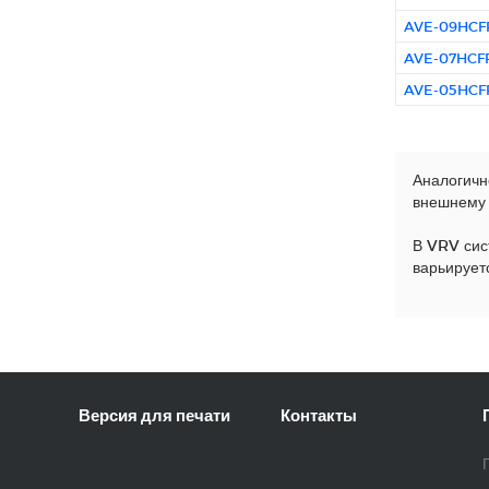
AVE-09HCFR
AVE-07HCFR
AVE-05HCFR
Аналогичн
внешнему 
В VRV сис
варьирует
Версия для печати
Контакты