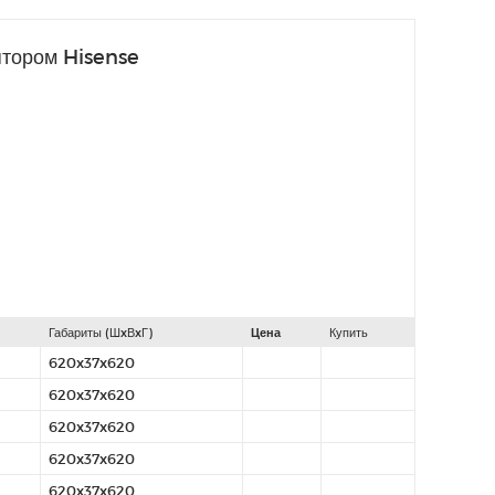
ятором Hisense
Габариты (ШxВxГ)
Цена
Купить
620x37x620
620x37x620
620x37x620
620x37x620
620x37x620