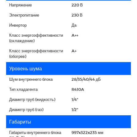
Напряжение
220 В
Электропитание
230 В
Инвертор
Да
Класс энергоэффективности
A++
(охлаждение)
Класс энергоэффективности
A+
(обогрев)
Уровень шума
Шум внутреннего блока
28/35/40/44 дБ
Тип хладагента
R410A
Диаметр труб (жидкость)
1/4"
Диаметр труб (газ)
1/2"
Габариты
Габариты внутреннего блока
997x322x235 мм