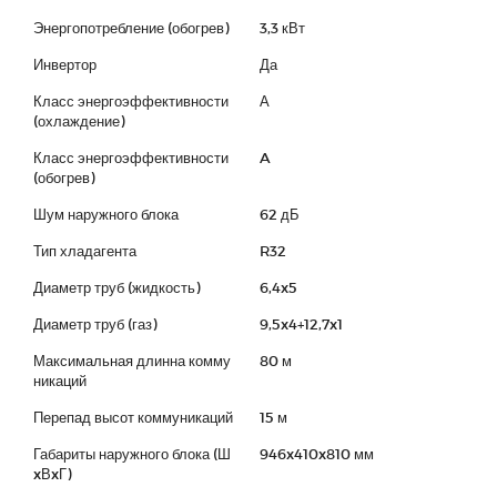
Энергопотребление (обогрев)
3,3 кВт
Инвертор
Да
Класс энергоэффективности
А
(охлаждение)
Класс энергоэффективности
A
(обогрев)
Шум наружного блока
62 дБ
Тип хладагента
R32
Диаметр труб (жидкость)
6,4x5
Диаметр труб (газ)
9,5x4+12,7x1
Максимальная длинна комму
80 м
никаций
Перепад высот коммуникаций
15 м
Габариты наружного блока (Ш
946x410x810 мм
xВxГ)