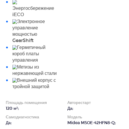
Энергосбережение
iЕСО
Электронное
управление
мощностью
GearShift
Герметичный
короб платы
управления
Метизы из
нержавеющей стали
Внешний корпус с
тройной защитой
Площадь помещения
Авторестарт
120 м²;
Да;
Cамодиагностика
Модель
Да;
Midea M5OE-42HFN8-Q;