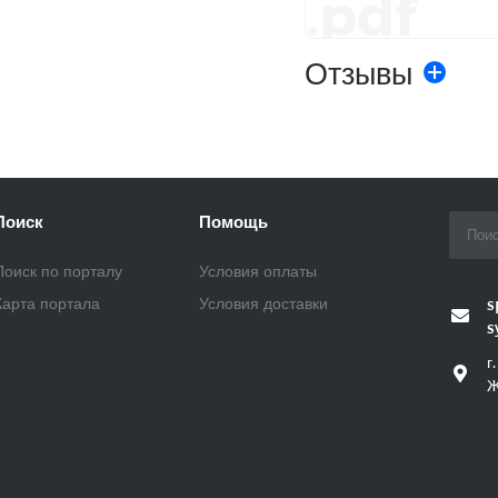
.pdf
Отзывы
Поиск
Помощь
Поиск по порталу
Условия оплаты
Карта портала
Условия доставки
s
s
г
Ж