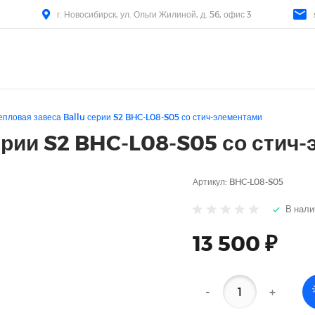
г. Новосибирск, ул. Ольги Жилиной, д. 56, офис 3
епловая завеса Ballu серии S2 BHC-L08-S05 со стич-элементами
ерии S2 BHC-L08-S05 со стич
Артикул:
BHC-L08-S05
В нали
13 500 ₽
-
+