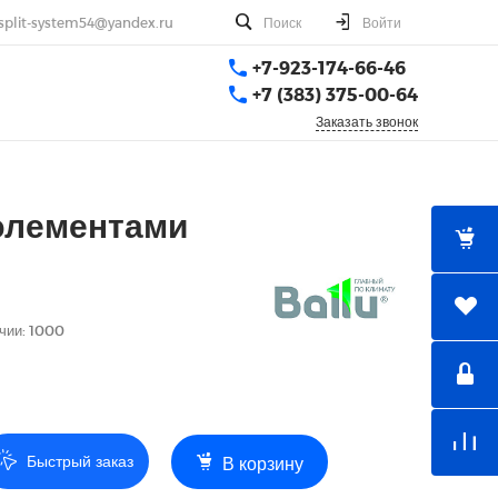
split-system54@yandex.ru
Поиск
Войти
+7-923-174-66-46
+7 (383) 375-00-64
Заказать звонок
-элементами
чии: 1000
Быстрый заказ
В корзину