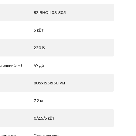
S2 BHC-L08-S05
5 кВт
220 В
стоянии 5 м)
47 дБ
805x155x150 мм
7.2 кг
0/2.5/5 кВт
элемента
Стич элемент