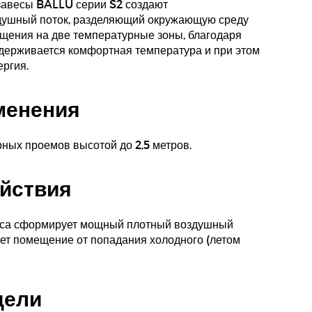
авесы BALLU серии S2 создают
душный поток, разделяющий окружающую среду
щения на две температурные зоны, благодаря
держивается комфортная температура и при этом
ергия.
менения
ных проемов высотой до 2,5 метров.
йствия
еса сформирует мощный плотный воздушный
ет помещение от попадания холодного (летом
дели