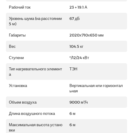
Рабочий ток
23 + 19.1 А
Уровень шума (на расстоянии
67 дБ
5 м)
Габариты
2020х710х650 мм
Вес
104.5 кг
Ступени
*/12/24 кВт
Тип нагревательного элемент
ТЭН
а
Установка
Вертикальная или горизонтал
ьная
Объем воздуха
9000 м³/ч
Длина воздушного потока
6 м
Максимальная высота устано
6 м
вки