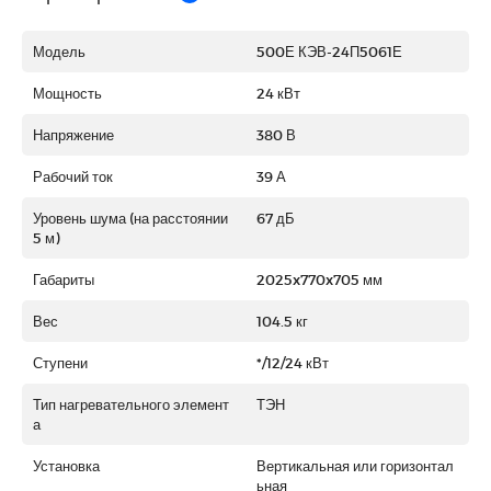
Модель
500Е КЭВ-24П5061Е
Мощность
24 кВт
Напряжение
380 В
Рабочий ток
39 А
Уровень шума (на расстоянии
67 дБ
5 м)
Габариты
2025x770x705 мм
Вес
104.5 кг
Ступени
*/12/24 кВт
Тип нагревательного элемент
ТЭН
а
Установка
Вертикальная или горизонтал
ьная