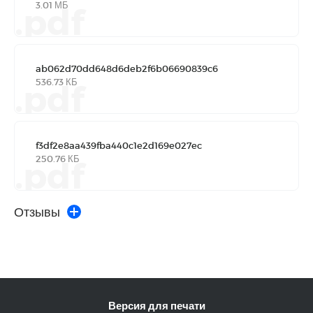
3.01 МБ
.pdf
ab062d70dd648d6deb2f6b06690839c6
536.73 КБ
.pdf
f3df2e8aa439fba440c1e2d169e027ec
250.76 КБ
.pdf
Отзывы
Версия для печати