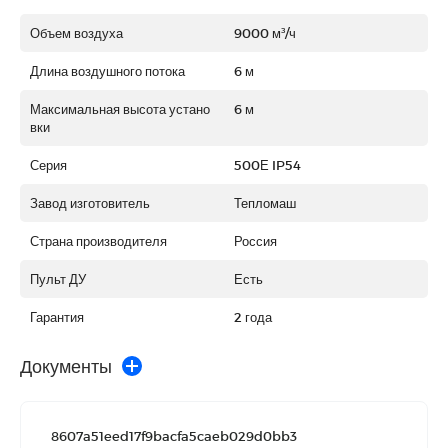
Объем воздуха
9000 м³/ч
Длина воздушного потока
6 м
Максимальная высота устано
6 м
вки
Серия
500Е IP54
Завод изготовитель
Тепломаш
Страна производителя
Россия
Пульт ДУ
Есть
Гарантия
2 года
Документы
8607a51eed17f9bacfa5caeb029d0bb3