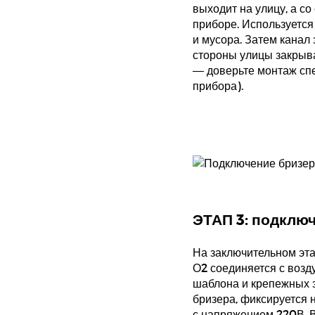
выходит на улицу, а с
приборе. Используется
и мусора. Затем канал
стороны улицы закрыва
— доверьте монтаж спе
прибора).
ЭТАП 3: подклю
На заключительном эт
О2 соединяется с воз
шаблона и крепежных э
бризера, фиксируется 
с напряжением 220В.