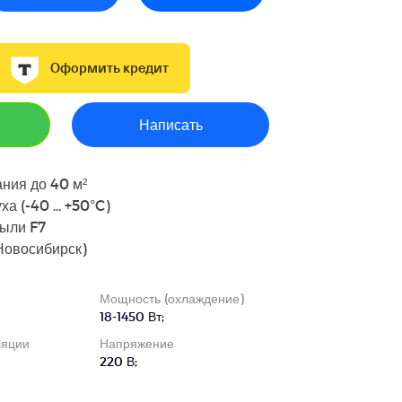
Оформить кредит
Написать
ния до 40 м²
а (-40 ... +50°C)
пыли F7
Новосибирск)
Мощность (охлаждение)
18-1450 Вт;
ляции
Напряжение
220 В;