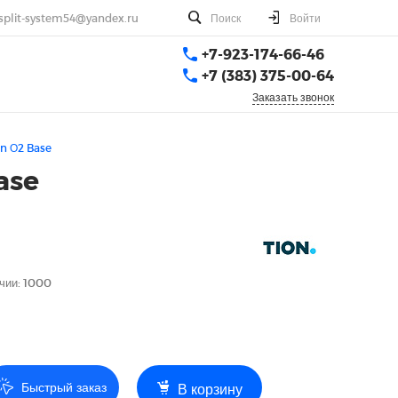
split-system54@yandex.ru
Поиск
Войти
+7-923-174-66-46
+7 (383) 375-00-64
Заказать звонок
on О2 Base
ase
чии: 1000
Быстрый заказ
В корзину