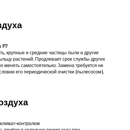
здуха
а F7
ть, крупные и средние частицы пыли и другие
пыльцу растений. Продлевает срок службы других
о менять самостоятельно. Замена требуется не
условии его периодической очистки (пылесосом).
оздуха
 климат-контролем
ь прибор в холодное время года при