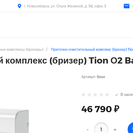
г. Новосибирск, ул. Ольги Жилиной, д. 56, офис 3
ные комплексы (бризеры)
/
Приточно-очистительный комплекс (бризер) Ti
 комплекс (бризер) Tion О2 B
Артикул:
Base
В нали
46 790 ₽
-
+