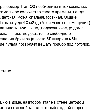
ры бризер Tion O2 необходима в тех комнатах,
симальное количество своего времени, т.е где
детская, кухня, спальня, гостиная. Общие
1 комнату до 40 м2 (до 4-х человек в помещении).
авливать Tion О2 под подоконником, рядом с
окна — там, где достаточно свободного
мещения бризера (высота 511×ширина 451×
чие пульта позволяет вешать прибор под потолок.
цию в доме, на втором этапе в стене методом
ается сквозной канал, который с одной стороны