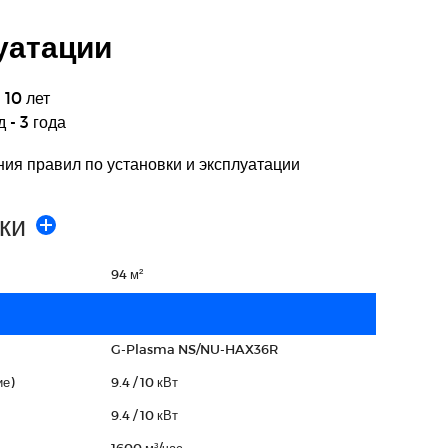
уатации
 10 лет
 - 3 года
ния правил по установки и эксплуатации
ки
94 м²
G-Plasma NS/NU-HAX36R
е)
9.4 / 10 кВт
9.4 / 10 кВт
1600 м³/час