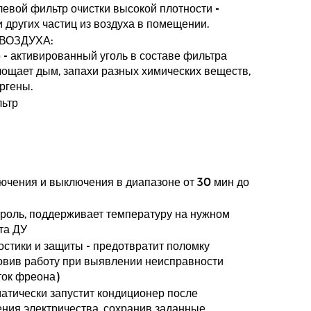
вой фильтр очистки высокой плотности -
 других частиц из воздуха в помещении.
ВОЗДУХА:
 - активированный уголь в составе фильтра
ощает дым, запахи разных химических веществ,
ргены.
ьтр
ючения и выключения в диапазоне от 30 мин до
нтроль, поддерживает температуру на нужном
та ДУ
стики и защиты - предотвратит поломку
овив работу при выявлении неисправности
ток фреона)
матически запустит кондиционер после
ния электричества, сохранив заданные