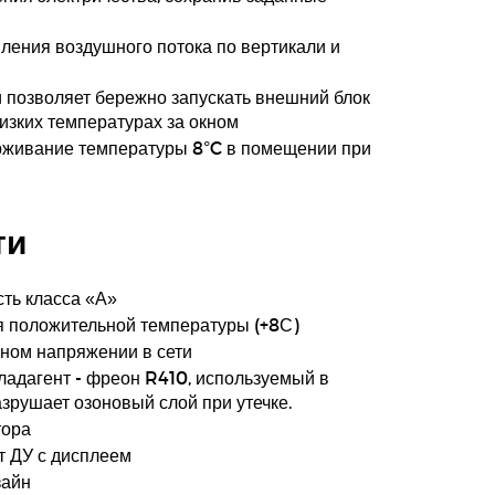
ления воздушного потока по вертикали и
 позволяет бережно запускать внешний блок
изких температурах за окном
рживание температуры 8°C в помещении при
ти
ть класса «А»
 положительной температуры (+8С)
ном напряжении в сети
адагент - фреон R410, используемый в
азрушает озоновый слой при утечке.
тора
т ДУ с дисплеем
зайн