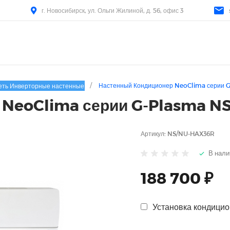
г. Новосибирск, ул. Ольги Жилиной, д. 56, офис 3
/
Настенный Кондиционер NeoClima серии 
еть Инверторные настенные
 NeoClima серии G-Plasma 
Артикул:
NS/NU-HAX36R
В нали
188 700 ₽
Установка кондицио