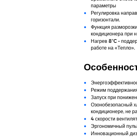
параметры
Регулировка направ
горизонтали.
Функция разморозки
кондиционера при н
Нагрев 8°C - подде
работе на «Тепло».
Особеннос
Энергоэффективнос
Режим поддержания
Запуск при понижен
Озонобезопасный хл
кондиционере, не р
4 скорости вентиля
Эргономичный пуль
Инновационный ди