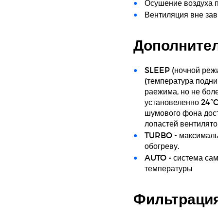
Осушение воздуха п
Вентиляция вне зав
Дополните
SLEEP (ночной режи
(температура подни
раежима, но не бол
установеленно 24°C
шумового фона дост
лопастей вентилято
TURBO - максималь
обогреву.
AUTO - система сам
температуры
Фильтрация