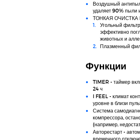
Воздушный антипыле
удаляет 90% пыли и
ТОНКАЯ ОЧИСТКА 
Угольный фильтр
эффективно погл
животных и алле
Плазменный фил
Функции
TIMER - таймер вкл
24 ч
I FEEL - климат ко
уровне в близи пуль
Система самодиагно
компрессора, остан
(например, недоста
Авторестарт - авто
временного отключе