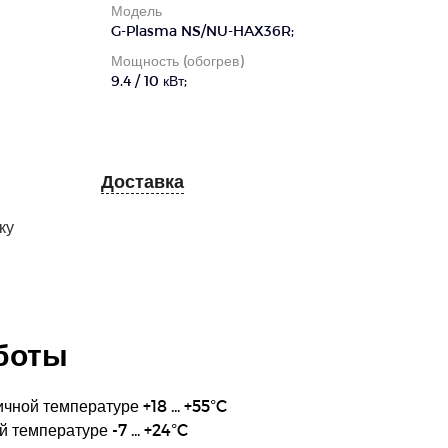
Модель
G-Plasma NS/NU-HAX36R;
Мощность (обогрев)
9.4 / 10 кВт;
Доставка
ку
боты
ной температуре +18 ... +55°C
 температуре -7 ... +24°C