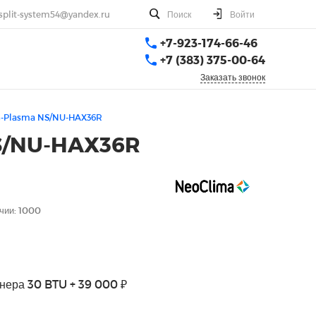
split-system54@yandex.ru
Поиск
Войти
+7-923-174-66-46
+7 (383) 375-00-64
Заказать звонок
G-Plasma NS/NU-HAX36R
NS/NU-HAX36R
чии: 1000
нера 30 BTU + 39 000 ₽