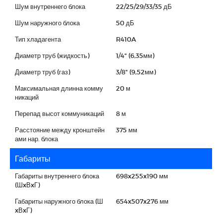
Шум внутреннего блока
22/25/29/33/35 дБ
Шум наружного блока
50 дБ
Тип хладагента
R410A
Диаметр труб (жидкость)
1/4" (6,35мм)
Диаметр труб (газ)
3/8" (9,52мм)
Максимальная длинна комму
20 м
никаций
Перепад высот коммуникаций
8 м
Расстояние между кронштейн
375 мм
ами нар. блока
Габариты
Габариты внутреннего блока
698x255x190 мм
(ШxВxГ)
Габариты наружного блока (Ш
654x507x276 мм
xВxГ)