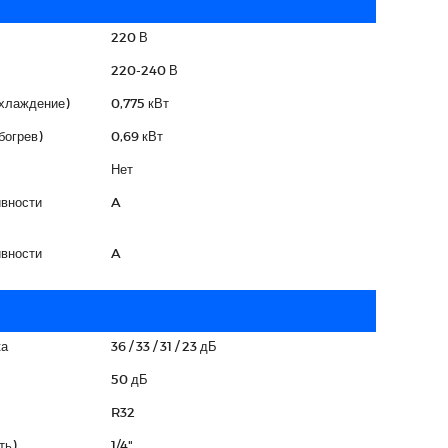
220 В
220-240 В
охлаждение)
0,775 кВт
богрев)
0,69 кВт
Нет
вности
A
вности
A
ка
36 / 33 / 31 / 23 дБ
50 дБ
R32
ть)
1/4"