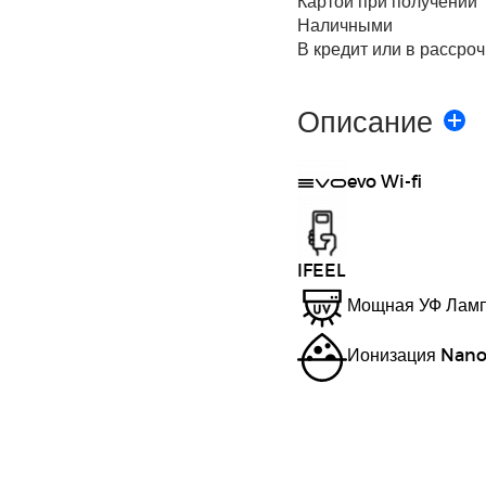
Картой при получении
Наличными
В кредит или в рассроч
Описание
evo Wi-fi
IFEEL
Мощная УФ Лам
Ионизация Nano