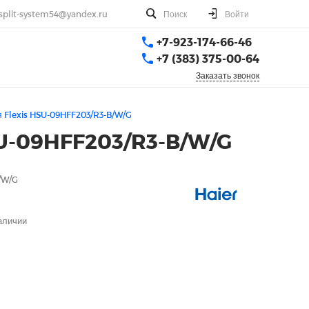
split-system54@yandex.ru
Поиск
Войти
+7-923-174-66-46
+7 (383) 375-00-64
Заказать звонок
 Flexis HSU-09HFF203/R3-B/W/G
SU-09HFF203/R3-B/W/G
/W/G
аличии