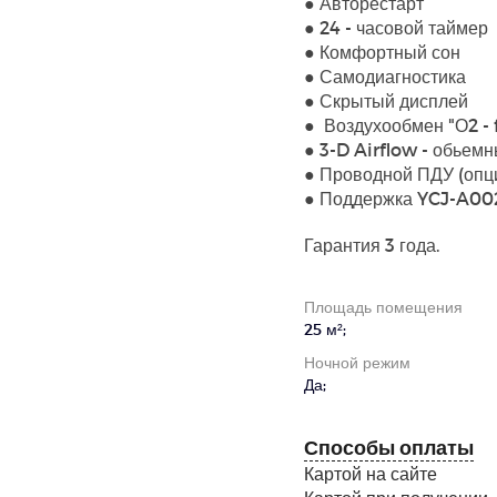
● Авторестарт
● 24 - часовой таймер
● Комфор
● Самоди
● Скрыты
● Воздухообмен "
● 3-D Airflow - обь
● Проводной ПДУ (о
● Поддержка YC
Гарантия 3 года.
Площадь помещения
25 м²;
Ночной режим
Да;
Способы оплаты
Картой на сайте