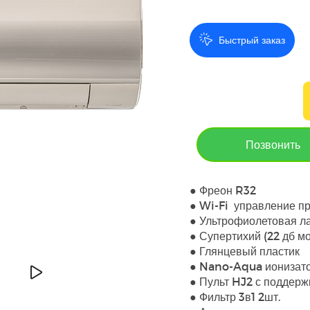
Быстрый заказ
Позвонить
● Фре
● Wi-Fi управлен
● Ультрофиолето
● Супертихий (2
● Глянцев
● Nano-Aqua ио
● Пульт HJ2 с 
● Фильтр 3в1 2шт.