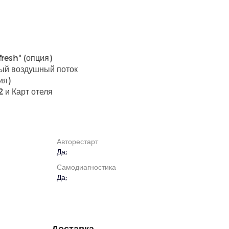
тный сон
агностика
й дисплей
О2 - fresh" (опция)
емный воздушный поток
пция)
J-A002 и Карт отеля
Авторестарт
Да;
Cамодиагностика
Да;
Доставка