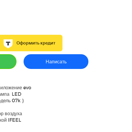
Оформить кредит
Написать
он R32
ие приложение evo
вая лампа LED
2 дб модель 07k )
ый пластик
низатор воздуха
поддержкой IFEEL