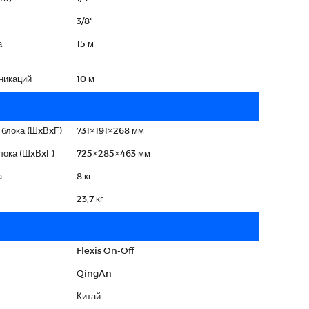
3/8"
а
15 м
никаций
10 м
 блока (ШxВxГ)
731×191×268 мм
лока (ШxВxГ)
725×285×463 мм
а
8 кг
23,7 кг
Flexis On-Off
QingAn
Китай