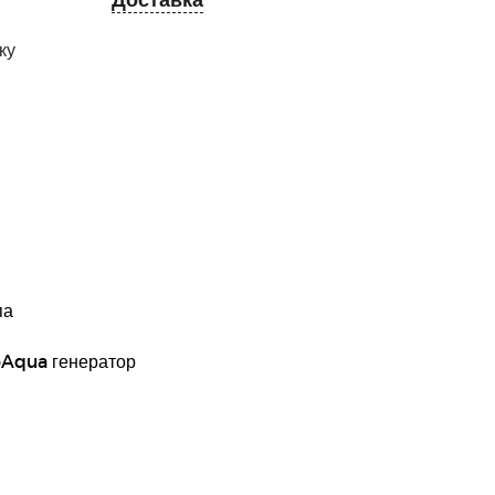
ку
па
Aqua генератор