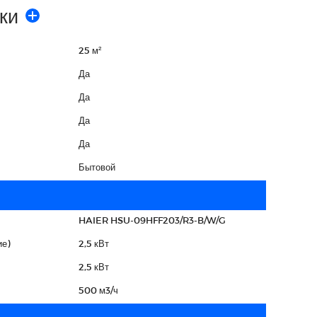
ки
25 м²
Да
Да
Да
Да
Бытовой
HAIER HSU-09HFF203/R3-B/W/G
е)
2,5 кВт
2,5 кВт
500 м3/ч