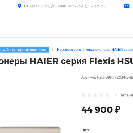
г. Новосибирск, ул. Ольги Жилиной, д. 56, офис 3
/
Неинверторные кондиционеры HAIER серия
еть Инверторные настенные
онеры HAIER серия Flexis H
Артикул:
HSU-09HFF203/R3-B
Нет в н
44 900 ₽
Цвет