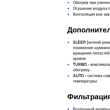
Обогрев при уличной
Осушение воздуха п
Вентиляция вне зав
Дополните
SLEEP (ночной режи
понижение шумового
вращения лопастей
уровне.
TURBO - максималь
обогреву.
AUTO - система сам
температуры
Фильтрация
Воздушный антипыл