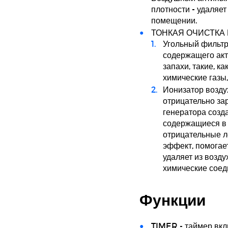
плотности - удаляет
помещении.
ТОНКАЯ ОЧИСТКА 
Угольный фильтр 
содержащего акт
запахи, такие, к
химические газы
Ионизатор воздух
отрицательно за
генератора созд
содержащиеся в 
отрицательные л
эффект, помогае
удаляет из возд
химические соед
Функции
TIMER - таймер вкл