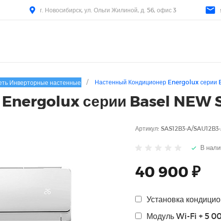
г. Новосибирск, ул. Ольги Жилиной, д. 56, офис 3
/
Настенный Кондиционер Energolux серии 
еть Инверторные настенные
 Energolux серии Basel NEW
Артикул:
SAS12B3-A/SAU12B3
В нали
40 900 ₽
Установка кондицио
Модуль Wi-Fi + 5 0