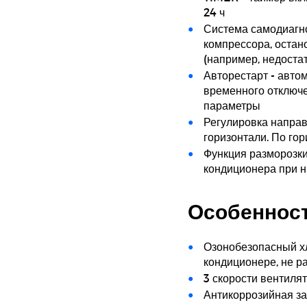
24 ч
Система самодиагно
компрессора, остан
(например, недоста
Авторестарт - авто
временного отключе
параметры
Регулировка направ
горизонтали. По гор
Функция разморозки
кондиционера при н
Особеннос
Озонобезопасный хл
кондиционере, не р
3 скорости вентиля
Антикоррозийная з