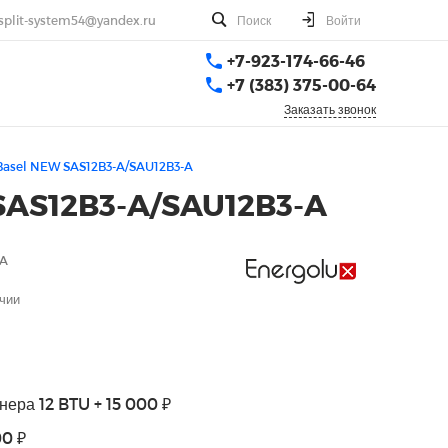
split-system54@yandex.ru
Поиск
Войти
+7-923-174-66-46
+7 (383) 375-00-64
Заказать звонок
Basel NEW SAS12B3-A/SAU12B3-A
 SAS12B3-A/SAU12B3-A
-A
чии
нера 12 BTU + 15 000 ₽
00 ₽