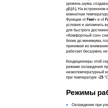
уровень шума, создава
дБ(А). На встроенном 
комнатная температур
Функции «I Feel» и «I
условия и запомнить 
для быстрого достиже
«Комфортный сон» сни
блоке до минимума, п
принимая во внимание
работает бесшумно, не
Кондиционеры этой сер
режиме охлаждения пр
низкотемпературный к
при температуре -25 °С
Режимы ра
Охлаждение при улич