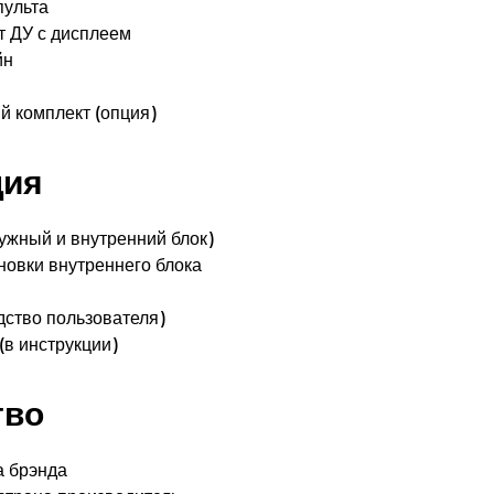
пульта
т ДУ с дисплеем
йн
 комплект (опция)
ция
ужный и внутренний блок)
новки внутреннего блока
дство пользователя)
(в инструкции)
тво
а брэнда