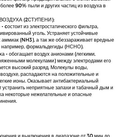
 более 90% пыли и других частиц из воздуха в
ВОЗДУХА (2СТУПЕНИ):
- cостоит из электростатического фильтра,
ивированный уголь. Устраняет устойчивые
ак аммиак (NH3), а так же обеззараживает вредные
, например, формальдегиды (НСНО).
а - обогащает воздух анионами (легкими,
ряженными молекулами) между электродами его
ается высокий разряд. Молекулы воды,
воздухе, распадаются на положительные и
егкие ионы. Оказывает антибактериальный
т устранить неприятные запахи и табачный дым и
уха некоторые нежелательные и опасные
инения.
ючения и выключения в диапазоне от 30 мин до