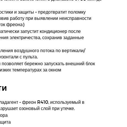
стики и защиты - предотвратит поломку
овив работу при выявлении неисправности
ток фреона)
матически запустит кондиционер после
ния электричества, сохранив заданные
ления воздушного потока по вертикали/
изонтали с пульта.
 позволяет бережно запускать внешний блок
изких температурах за окном
ти
адагент - фреон R410, используемый в
азрушает озоновый слой при утечке.
тора
ащита