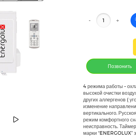
-
+
Позвонить
4 режима работы - охл
высокой очистки воздух
других аллергенов ( у
изменение направления
вертикального. Русско
режим комфортного сна
неисправность. Таймер
марки “ENERGOLUX” за