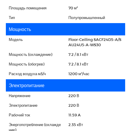
Площадь помещения
70 м²
Тип
Полупромышленный
Мощность
Модель
Floor-Ceiling SACF24D5-A/S
AU24U5-A-WS30
Мощность (охлаждение)
7.2 / 8.1 кВт
Мощность (обогрев)
7.2 / 8.1 кВт
Расход воздуха м3/ч
1200 м³/час
Электропитание
Напряжение
220 В
Электропитание
220 В
Рабочий ток
11.59 A
Энергопотребление (охлажде
2.35 кВт
ние)