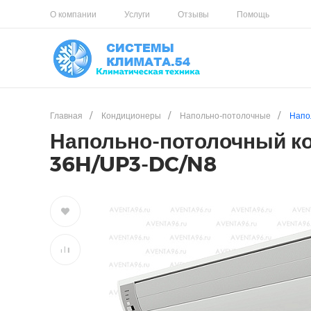
О компании
Услуги
Отзывы
Помощь
Главная
/
Кондиционеры
/
Напольно-потолочные
/
Напо
Напольно-потолочный ко
36H/UP3-DC/N8