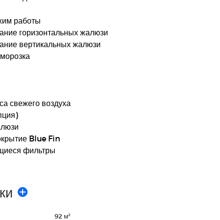
жим работы
чание горизонтальных жалюзи
чание вертикальных жалюзи
зморозка
са свежего воздуха
пция)
алюзи
крытие Blue Fin
щиеся фильтры
ки
92 м²