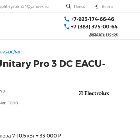
split-system54@yandex.ru
Поиск
Войти
+7-923-174-66-46
+7 (383) 375-00-64
Заказать звонок
H/UP3-DC/N8
nitary Pro 3 DC EACU-
/N8
чии: 1000
ера 7-10.5 кВт + 33 000 ₽