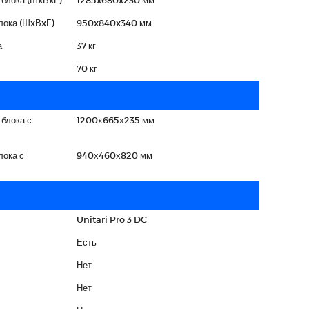
лока (ШxВxГ)
950x840x340 мм
а
37 кг
70 кг
 блока с
1200х665х235 мм
лока с
940х460х820 мм
Unitari Pro 3 DC
Есть
Нет
Нет