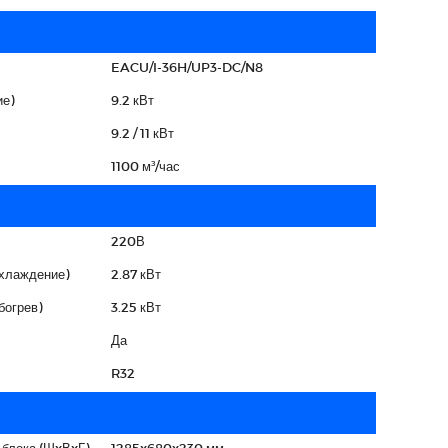
EACU/I-36H/UP3-DC/N8
е)
9.2 кВт
9.2 / 11 кВт
1100 м³/час
220В
охлаждение)
2.87 кВт
богрев)
3.25 кВт
Да
R32
 блока (ШxВxГ)
1285x680x230 мм