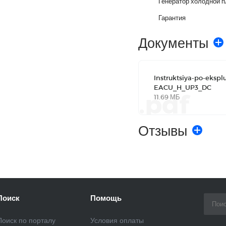
Генератор холодной 
Гарантия
Документы
Instruktsiya-po-eksplu
EACU_H_UP3_DC
.pdf
11.69 МБ
Отзывы
Поиск
Помощь
Поиск по порталу
Условия оплаты