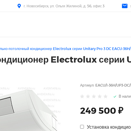
г. Новосибирск, ул. Ольги Жилиной, д. 56, офис 3
льно-потолочный кондиционер Electrolux серии Unitary Pro 3 DC EACU-36
ндиционер Electrolux серии U
Артикул:
EACU/I-36H/UP3-DC
В нали
249 500 ₽
Установка кондицион