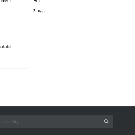
плазмы
Нет
3 года
atatsii-