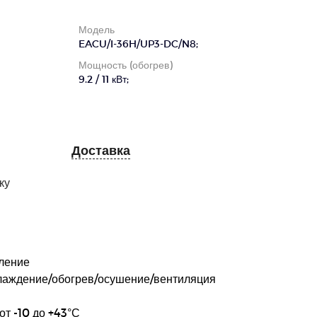
Модель
EACU/I-36H/UP3-DC/N8;
Мощность (обогрев)
9.2 / 11 кВт;
Доставка
ку
ление
лаждение/обогрев/осушение/вентиляция
от -10 до +43°С