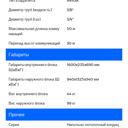
Тип хладагента
R410A
Диаметр труб (жидкость)
3/8"
Диаметр труб (газ)
3/4"
Максимальная длинна комму
50 м
никаций
Перепад высот коммуникаций
30 м
Габариты
Габариты внутреннего блока
1600x235x690 мм
(ШxВxГ)
Габариты наружного блока (Ш
940x1325x340 мм
xВxГ)
Вес внутреннего блока
44 кг
Вес наружного блока
99 кг
Прочее
Серия
Напольно-потолочный кондиц