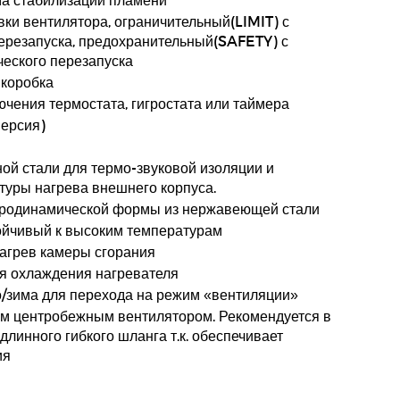
вки вентилятора, ограничительный(LIMIT) с
ерезапуска, предохранительный(SAFETY) с
еского перезапуска
 коробка
чения термостата, гигростата или таймера
версия)
ной стали для термо-звуковой изоляции и
уры нагрева внешнего корпуса.
эродинамической формы из нержавеющей стали
ойчивый к высоким температурам
агрев камеры сгорания
я охлаждения нагревателя
/зима для перехода на режим «вентиляции»
м центробежным вентилятором. Рекомендуется в
линного гибкого шланга т.к. обеспечивает
ия