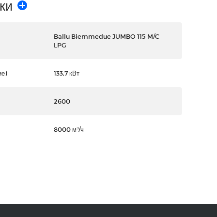
ки
Ballu Biemmedue JUMBO 115 M/C
LPG
е)
133,7 кВт
2600
8000 м³/ч