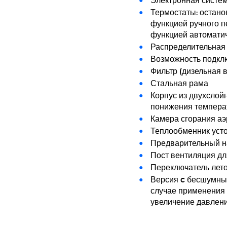
Термостаты: остано
функцией ручного п
функцией автоматич
Распределительная
Возможность подклю
Фильтр (дизельная 
Стальная рама
Корпус из двухслой
понижения температ
Камера сгорания а
Теплообменник уст
Предварительный н
Пост вентиляция дл
Переключатель лето
Версия c бесшумны
случае применения д
увеличение давлен