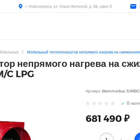
г. Новосибирск, ул. Ольги Жилиной, д. 56, офис 3
Мобильные
/
Мобильный теплогенератор непрямого нагрева на сжиженно
ор непрямого нагрева на сжи
M/C LPG
Артикул:
Biemmedue JUMBO 1
В нали
681 490 ₽
-
+