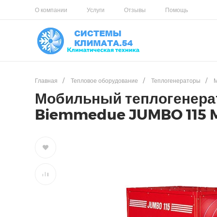
О компании
Услуги
Отзывы
Помощь
Главная
/
Тепловое оборудование
/
Теплогенераторы
/
Мобильный теплогенерат
Biemmedue JUMBO 115 