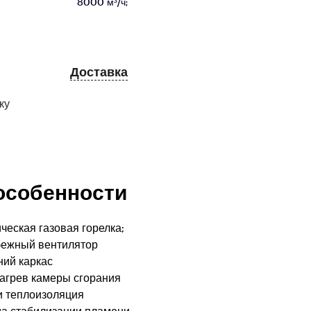
8000 м³/ч;
Доставка
ку
особенности
ческая газовая горелка;
бежный вентилятор
ний каркас
агрев камеры сгорания
и теплоизоляция
ма стабилизации пламени