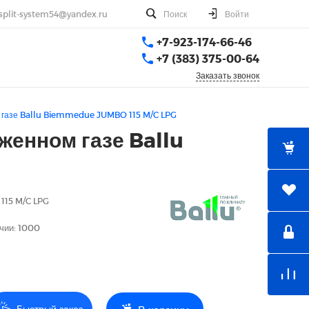
split-system54@yandex.ru
Поиск
Войти
+7-923-174-66-46
+7 (383) 375-00-64
Заказать звонок
м газе Ballu Biemmedue JUMBO 115 M/C LPG
женном газе Ballu
15 M/C LPG
чии: 1000
Быстрый заказ