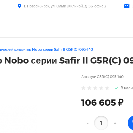
г. Новосибирск, ул. Ольги Жилиной, д. 56, офис 3
ический конвектор Nobo серии Safir II G5R(C) 095-140
 Nobo серии Safir II G5R(C) 0
Артикул:
G5R(C) 095-140
В нали
106 605 ₽
-
+