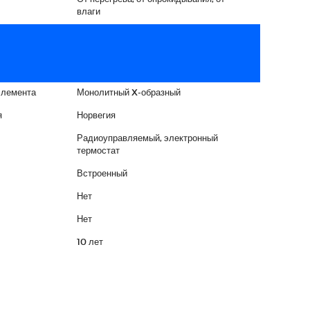
влаги
элемента
Монолитный X-образный
я
Норвегия
Радиоуправляемый, электронный
термостат
Встроенный
Нет
Нет
10 лет