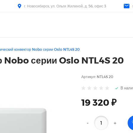
г. Новосибирск, ул. Ольги Жилиной, д. 56, офис 3
ический конвектор Nobo серии Oslo NTL4S 20
р Nobo серии Oslo NTL4S 20
Артикул:
NTL4S 20
В нали
19 320 ₽
-
+