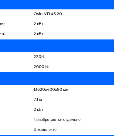
Oslo NTL4S 20
е)
2 кВт
сть
2 кВт
220В
2000 Вт
13620x400x90 мм
7.1 кг
2 кВт
Приобретаются отдельно
В комплекте