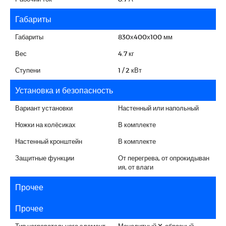
Габариты
Габариты
830х400х100 мм
Вес
4.7 кг
Ступени
1 / 2 кВт
Установка и безопасность
Вариант установки
Настенный или напольный
Ножки на колёсиках
В комплекте
Настенный кронштейн
В комплекте
Защитные функции
От перегрева, от опрокидыван
ия, от влаги
Прочее
Прочее
Тип нагревательного элемент
Монолитный X-образный