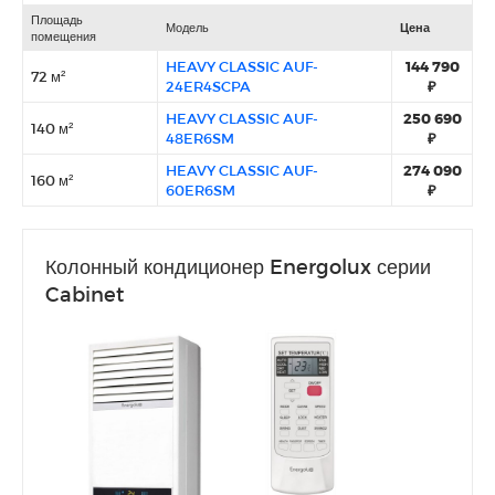
Площадь
Модель
Цена
помещения
HEAVY CLASSIC AUF-
144 790
72 м²
24ER4SCPA
₽
HEAVY CLASSIC AUF-
250 690
140 м²
48ER6SM
₽
HEAVY CLASSIC AUF-
274 090
160 м²
60ER6SM
₽
Колонный кондиционер Energolux серии
Cabinet