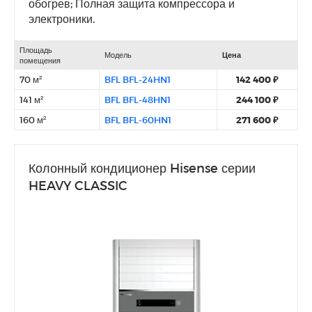
обогрев; Полная защита компрессора и
электроники.
Площадь
Модель
Цена
помещения
70 м²
BFL BFL-24HN1
142 400 ₽
141 м²
BFL BFL-48HN1
244 100 ₽
160 м²
BFL BFL-60HN1
271 600 ₽
Колонный кондиционер Hisense серии
HEAVY CLASSIC