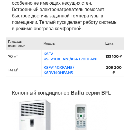
особенно не имеющих несущих стен.
Встроенный электронагреватель помогает
быстрее достичь заданной температуры в
помещении. Теплый пуск делает работу системы
в режиме обогрева комфортной.
Площадь
Модель
Цена
помещения
KSFV
70 м²
133 100 ₽
KSFV70XFAN1/KSRT70HFAN1
KSFV140XFAN3 /
209 200
141 м²
KSRV140HFAN3
₽
Колонный кондиционер Ballu серии BFL