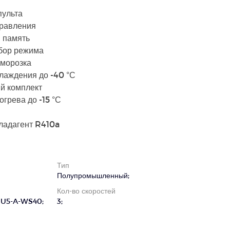
пульта
правления
 память
бор режима
зморозка
лаждения до -40 °С
й комплект
грева до -15 °С
ладагент R410a
Тип
Полупромышленный;
Кол-во скоростей
U5-A-WS40;
3;