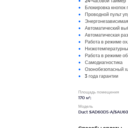
24-часовой таймер
Блокировка кнопок 
Проводной пульт у
Энергонезависимая
Автоматический вы
Автоматическая ра
Работа в режиме ох
Низкотемпературны
Работа в режиме обо
Самодиагностика
Озонобезопасный х
3 года гарантии
Площадь помещения
170 м²;
Модель
Duct SAD60D5-A/SAU60
Способы оплаты