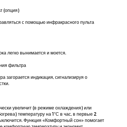
т (опция)
равляться с помощью инфракрасного пульта
ока легко вынимается и моется.
ния фильтра
ра загорается индикация, сигнализируя о
стки.
ески увеличит (в режиме охлаждения) или
грева) температуру на 1°С в час, в первые 2
 выключится. Функция «Комфортный сон» помогает
е комфортную температуру и экономит