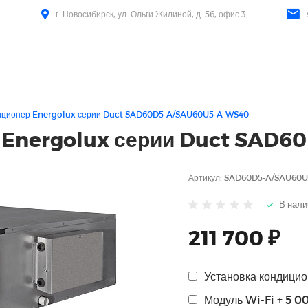
г. Новосибирск, ул. Ольги Жилиной, д. 56, офис 3
иционер Energolux серии Duct SAD60D5-A/SAU60U5-A-WS40
 Energolux серии Duct SAD
Артикул:
SAD60D5-A/SAU60U
В нали
211 700 ₽
Установка кондицио
Модуль Wi-Fi + 5 0