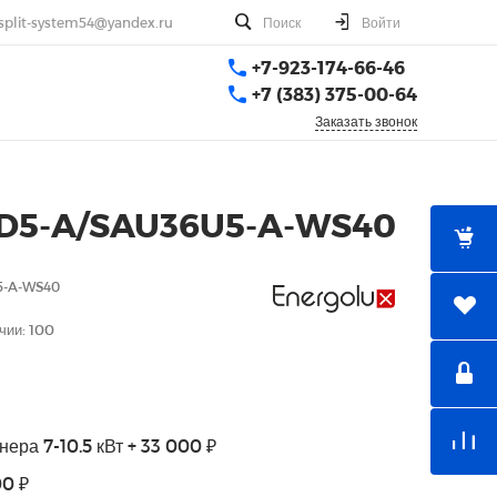
split-system54@yandex.ru
Поиск
Войти
+7-923-174-66-46
+7 (383) 375-00-64
Заказать звонок
36D5-A/SAU36U5-A-WS40
5-A-WS40
чии: 100
ера 7-10.5 кВт + 33 000 ₽
00 ₽