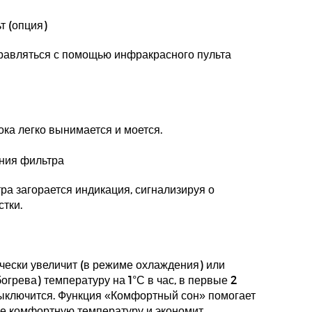
т (опция)
равляться с помощью инфракрасного пульта
ока легко вынимается и моется.
ния фильтра
ра загорается индикация, сигнализируя о
стки.
ески увеличит (в режиме охлаждения) или
грева) температуру на 1°С в час, в первые 2
 выключится. Функция «Комфортный сон» помогает
е комфортную температуру и экономит