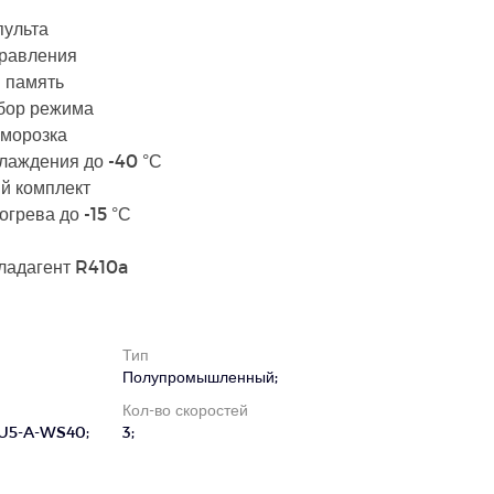
пульта
правления
 память
бор режима
зморозка
лаждения до -40 °С
й комплект
грева до -15 °С
ладагент R410a
Тип
Полупромышленный;
Кол-во скоростей
U5-A-WS40;
3;