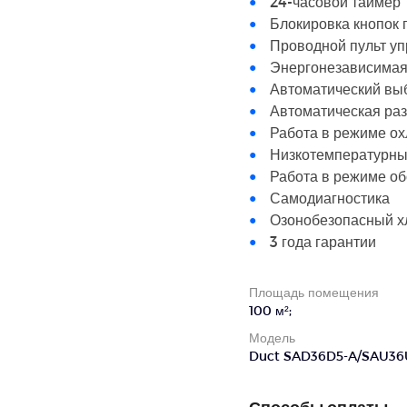
24-часовой таймер
Блокировка кнопок 
Проводной пульт у
Энергонезависимая
Автоматический вы
Автоматическая ра
Работа в режиме ох
Низкотемпературны
Работа в режиме обо
Самодиагностика
Озонобезопасный х
3 года гарантии
Площадь помещения
100 м²;
Модель
Duct SAD36D5-A/SAU36
Способы оплаты