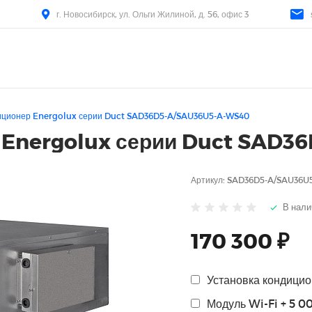
г. Новосибирск, ул. Ольги Жилиной, д. 56, офис 3
иционер Energolux серии Duct SAD36D5-A/SAU36U5-A-WS40
 Energolux серии Duct SAD
Артикул:
SAD36D5-A/SAU36U
В нали
170 300 ₽
Установка кондицион
Модуль Wi-Fi + 5 0