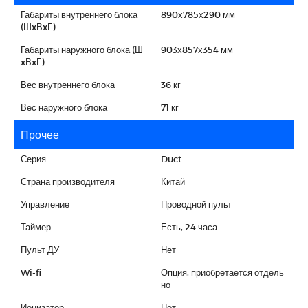
Габариты внутреннего блока
890х785х290 мм
(ШxВxГ)
Габариты наружного блока (Ш
903х857х354 мм
xВxГ)
Вес внутреннего блока
36 кг
Вес наружного блока
71 кг
Прочее
Серия
Duct
Страна производителя
Китай
Управление
Проводной пульт
Таймер
Есть, 24 часа
Пульт ДУ
Нет
Wi-fi
Опция, приобретается отдель
но
Ионизатор
Нет