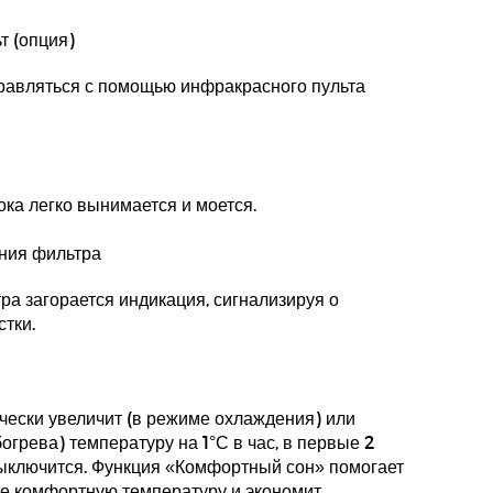
т (опция)
равляться с помощью инфракрасного пульта
ока легко вынимается и моется.
ния фильтра
ра загорается индикация, сигнализируя о
стки.
ески увеличит (в режиме охлаждения) или
грева) температуру на 1°С в час, в первые 2
 выключится. Функция «Комфортный сон» помогает
е комфортную температуру и экономит