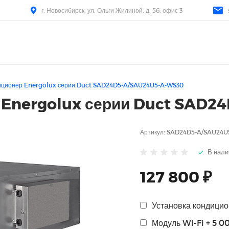
г. Новосибирск, ул. Ольги Жилиной, д. 56, офис 3
иционер Energolux серии Duct SAD24D5-A/SAU24U5-A-WS30
 Energolux серии Duct SAD
Артикул:
SAD24D5-A/SAU24U
В нали
127 800 ₽
Установка кондицион
Модуль Wi-Fi + 5 0