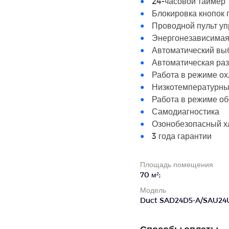
24-часовой таймер
Блокировка кнопок 
Проводной пульт у
Энергонезависимая
Автоматический вы
Автоматическая ра
Работа в режиме ох
Низкотемпературны
Работа в режиме обо
Самодиагностика
Озонобезопасный х
3 года гарантии
Площадь помещения
70 м²;
Модель
Duct SAD24D5-A/SAU24
Способы оплаты