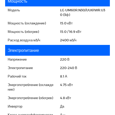
Мощность
Модель
LG UM60R.N30/UU61WR.U3
0 (3ф)
Мощность (охлаждение)
15.0 кВт
Мощность (обогрев)
15.0 / 16.9 кВт
Расход воздуха м3/ч
2400 м3/ч
Электропитание
Напряжение
220 В
Электропитание
220-240 В
Рабочий ток
8.1 А
Энергопотребление (охлажде
4.75 кВт
ние)
Энергопотребление (обогрев)
4.8 кВт
Инвертор
Да
Класс энергоэффективности
А++