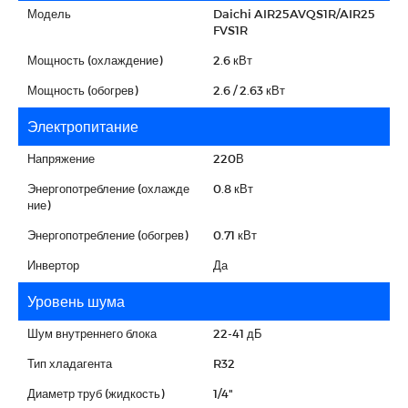
Модель
Daichi AIR25AVQS1R/AIR25
FVS1R
Мощность (охлаждение)
2.6 кВт
Мощность (обогрев)
2.6 / 2.63 кВт
Электропитание
Напряжение
220В
Энергопотребление (охлажде
0.8 кВт
ние)
Энергопотребление (обогрев)
0.71 кВт
Инвертор
Да
Уровень шума
Шум внутреннего блока
22-41 дБ
Тип хладагента
R32
Диаметр труб (жидкость)
1/4"