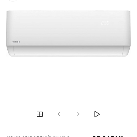
Артикул:
AIR25AVQS1R/AIR25FVS1R