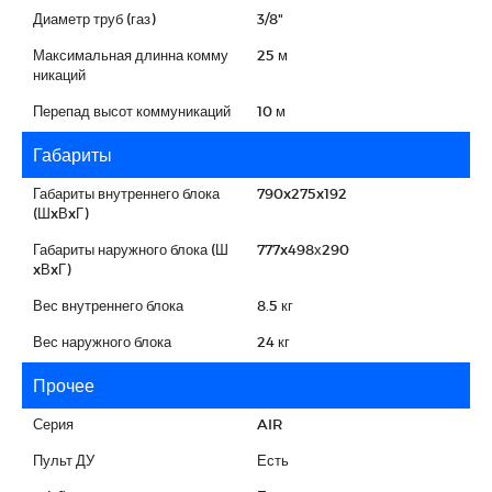
Диаметр труб (газ)
3/8"
Максимальная длинна комму
25 м
никаций
Перепад высот коммуникаций
10 м
Габариты
Габариты внутреннего блока
790x275x192
(ШxВxГ)
Габариты наружного блока (Ш
777x498х290
xВxГ)
Вес внутреннего блока
8.5 кг
Вес наружного блока
24 кг
Прочее
Серия
AIR
Пульт ДУ
Есть