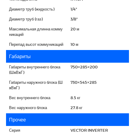
Диаметр труб (жидкость)
1/4"
Диаметр труб (газ)
3/8"
Максимальная длинна комму
20 м
никаций
Перепад высот коммуникаций
10 м
Габариты
Габариты внутреннего блока
750×285×200
(ШxВxГ)
Габариты наружного блока (Ш
730×545×285
xВxГ)
Вес внутреннего блока
8.5 кг
Вес наружного блока
27.8 кг
Прочее
Серия
VECTOR INVERTER