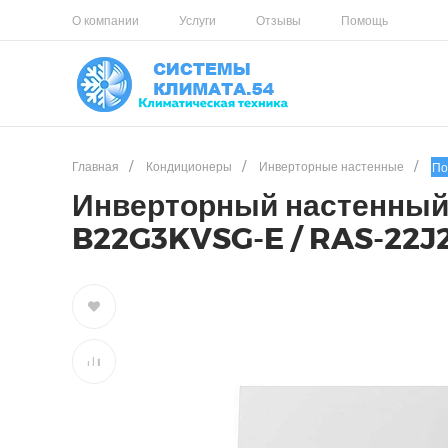
О компании
Услуги
Отзывы
Помощь
Главная
/
Кондиционеры
/
Инверторные настенные
/
По
Инверторный настенный
B22G3KVSG-E / RAS-22J