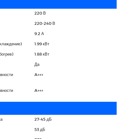
220 В
220-240 В
9.2 А
охлаждение)
1.99 кВт
богрев)
1.88 кВт
Да
вности
A+++
вности
A+++
ка
27-45 дБ
53 дБ