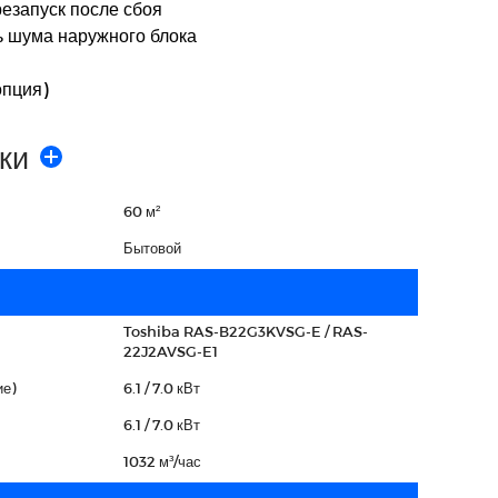
езапуск после сбоя
 шума наружного блока
опция)
ки
60 м²
Бытовой
Toshiba RAS-B22G3KVSG-E / RAS-
22J2AVSG-E1
е)
6.1 / 7.0 кВт
6.1 / 7.0 кВт
1032 м³/час