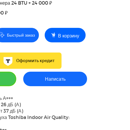
нера 24 BTU + 24 000 ₽
00 ₽
Быстрый заказ
В корзину
Оформить кредит
Написать
ь А+++
 26 дБ (А)
т 37 дБ (А)
уха Toshiba Indoor Air Quality:
lter