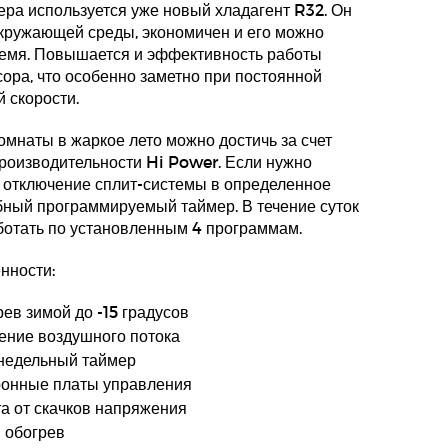
ра используется уже новый хладагент R32. Он
окружающей среды, экономичен и его можно
ремя. Повышается и эффективность работы
ора, что особенно заметно при постоянной
 скорости.
мнаты в жаркое лето можно достичь за счет
оизводительности Hi Power. Если нужно
 отключение сплит-системы в определенное
обный программируемый таймер. В течение суток
ботать по установленным 4 программам.
нности:
в зимой до -15 градусов
ение воздушного потока
недельный таймер
ронные платы управления
а от скачков напряжения
 обогрев