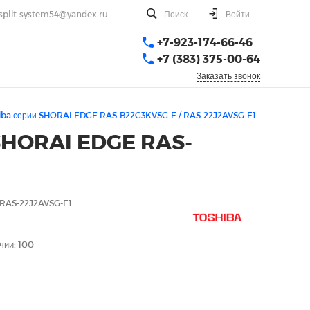
split-system54@yandex.ru
Поиск
Войти
+7-923-174-66-46
+7 (383) 375-00-64
Заказать звонок
iba серии SHORAI EDGE RAS-B22G3KVSG-E / RAS-22J2AVSG-E1
 SHORAI EDGE RAS-
 RAS-22J2AVSG-E1
чии: 100