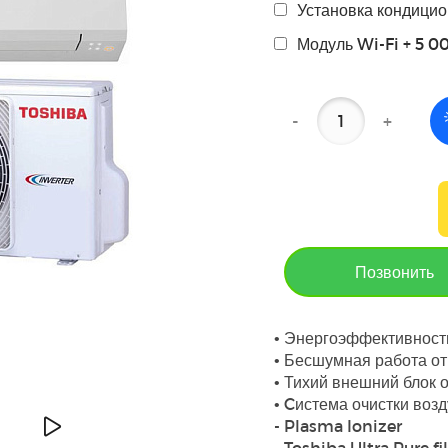
Установка кондицио
Модуль Wi-Fi + 5 0
-
+
Позвонить
• Энергоэффективност
• Бесшумная работа от
• Тихий внешний блок о
• Cистема очистки возд
- Plasma Ionizer
- Toshiba Ultra Pure fi