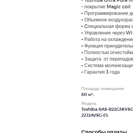
- покрытие Magic coil
• Программирование до
• Объемное воздухора
• Cпециальная форма
• Управление через Wi-
• Работа на охлаждение
• Функция принудитель
• Полностью огнестойк
• Защита от перепадов
• Система молниезащ
• Гарантия 3 года
Площадь помещения
60 м²;
Модель
Toshiba RAS-B22G3KVSG-
22J2AVSG-E1;
Способы оплаты