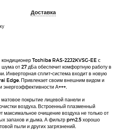
Доставка
ку
 кондиционер Toshiba RAS-22J2KVSG-EE с
шума от 27 дБа обеспечит комфортную работу в
очи. Инверторная сплит-система входит в новую
rai Edge. Привлекает своим внешним видом и
и энергоэффективности А+++.
 матовое покрытие лицевой панели и
очистки воздуха. Встроенный плазменный
т максимальное очищение воздуха не только от
ных запахов и дыма. А фильтр pm2.5 хорошо
овой пыли и других загрязнений.