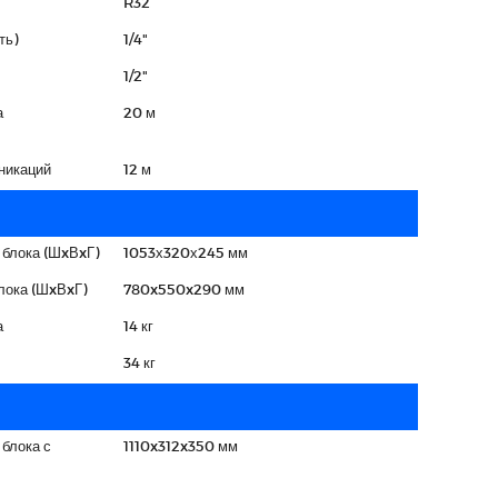
R32
ть)
1/4"
1/2"
а
20 м
никаций
12 м
 блока (ШxВxГ)
1053х320х245 мм
лока (ШxВxГ)
780x550x290 мм
а
14 кг
34 кг
 блока с
1110x312x350 мм